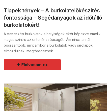
Tippek tények – A burkolatelőkészítés
fontossága – Segédanyagok az időtálló
burkolatokért!
A meseszép burkolatok a helyiségek ékét képezve emelik
magas szintre az enteriőr szépségét. Ám nincs annál
bosszantóbb, mint amikor a burkolatok vagy járólapok
elmozdulnak, megtöredeznek. ...
Elolvasom >>