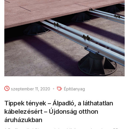
szeptember 11, 2020
Építőanyag
Tippek tények – Álpadló, a láthatatlan
kábelezésért – Újdonság otthon
áruházukban