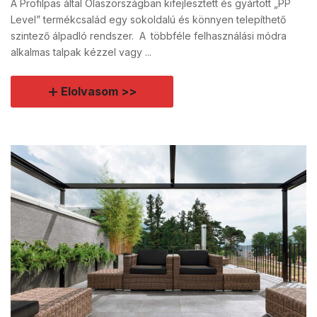
A Profilpas által Olaszországban kifejlesztett és gyártott „PP
Level” termékcsalád egy sokoldalú és könnyen telepíthető
szintező álpadló rendszer. A többféle felhasználási módra
alkalmas talpak kézzel vagy ...
Elolvasom >>