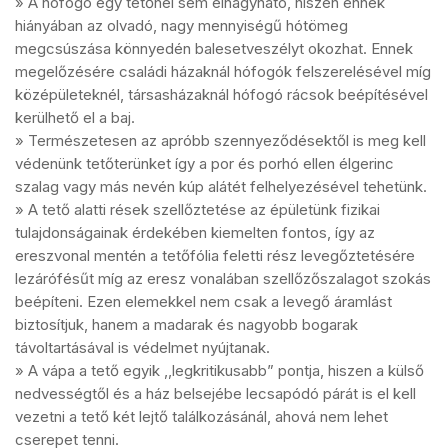
» A hófogó egy tetőnél sem elhagyható, hiszen ennek
hiányában az olvadó, nagy mennyiségű hótömeg
megcsúszása könnyedén balesetveszélyt okozhat. Ennek
megelőzésére családi házaknál hófogók felszerelésével míg
középületeknél, társasházaknál hófogó rácsok beépítésével
kerülhető el a baj.
» Természetesen az apróbb szennyeződésektől is meg kell
védenünk tetőterünket így a por és porhó ellen élgerinc
szalag vagy más nevén kúp alátét felhelyezésével tehetünk.
» A tető alatti rések szellőztetése az épületünk fizikai
tulajdonságainak érdekében kiemelten fontos, így az
ereszvonal mentén a tetőfólia feletti rész levegőztetésére
lezárófésűt míg az eresz vonalában szellőzőszalagot szokás
beépíteni. Ezen elemekkel nem csak a levegő áramlást
biztosítjuk, hanem a madarak és nagyobb bogarak
távoltartásával is védelmet nyújtanak.
» A vápa a tető egyik ,,legkritikusabb” pontja, hiszen a külső
nedvességtől és a ház belsejébe lecsapódó párát is el kell
vezetni a tető két lejtő találkozásánál, ahová nem lehet
cserepet tenni.