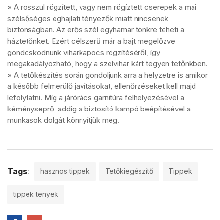
» A rosszul rögzített, vagy nem rögíztett cserepek a mai
szélsőséges éghajlati tényezők miatt nincsenek
biztonságban. Az erős szél egyhamar tönkre teheti a
háztetőnket. Ezért célszerű már a bajt megelőzve
gondoskodnunk viharkapocs rögzítéséről, így
megakadályozható, hogy a szélvihar kárt tegyen tetőnkben.
» A tetőkészítés során gondoljunk arra a helyzetre is amikor
a később felmerülő javításokat, ellenőrzéseket kell majd
lefolytatni. Míg a járórács garnitúra felhelyezésével a
kéményseprő, addig a biztosító kampó beépítésével a
munkások dolgát könnyítjük meg.
Tags:
hasznos tippek
Tetőkiegészítő
Tippek
tippek tények