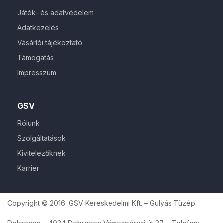
Játék- és adatvédelem
Adatkezelés
Vásárlói tájékoztató
Támogatás
Impresszum
GSV
Rólunk
Szolgáltatások
Kivitelezőknek
Karrier
Copyright © 2016. GSV Kereskedelmi Kft. – Gulyás Tüzép
Debrecen – 4034 Debrecen Vámospércsi út 37. – Telefon: