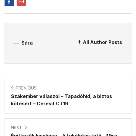
All Author Posts
Sára
PREVIOUS
Szakember válaszol – Tapadóhíd, a biztos
kötésért – Ceresit CT19
NEXT
Építkezők kisokosa – A tökéletes tető – Mire