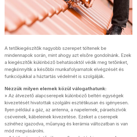
A tetőkiegészítők nagyobb szerepet töltenek be
mindennapok során, mint ahogy azt elsőre gondolnánk. Ezek
a kiegészítők különböző behatásoktól védik meg tetőinket,
megkönnyítik a későbbi munkafolyamatok elvégzését és
funkciójukkal a háztartás védelmét is szolgálják.
Nézzük milyen elemek közül válogathatunk:
» Az átvezető alapcserepek különböző beltéri egységek
kivezetését hivatottak szolgálni esztétikusan és igényesen.
Ilyen például a gáz, az antenna, a napelemek, páraelszívók
csöveinek, kábeleinek kivezetése. Ezeket a cserepek
színéhez igazodva, műanyag és kerámia változatban is van
mód megvásárolni.