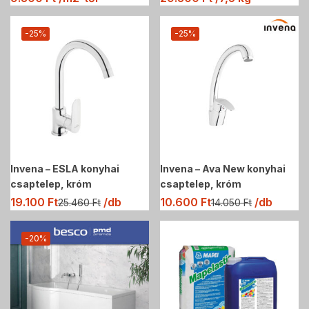
-25%
-25%
Invena – ESLA konyhai
Invena – Ava New konyhai
csaptelep, króm
csaptelep, króm
19.100
Ft
/db
10.600
Ft
/db
25.460
Ft
14.050
Ft
-20%