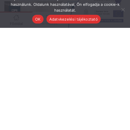
használunk. Oldalunk használatával, Ön elfogadja a cookie-k
használatát.
OK
Adatvkezelési tájékoztató
Főoldal
Termékek
Kapcsolat
Ajánlatkérés
augusztus 7, 2026
július 31, 2026
Építőanyag
Építőanyag
A legjobb terek
Miért érdemes a
mindig egy jól
Semmelrock
megálmodott
termékeit
ötlettel
választani idén
kezdődnek
augusztusban a
Gulyás Tüzépen?