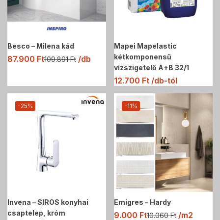
Besco – Milena kád
Mapei Mapelastic
kétkomponensű
87.900
Ft
/db
109.891
Ft
vízszigetelő A+B 32/1
12.700
Ft
/db-tól
-25%
-11%
Invena – SIROS konyhai
Emigres – Hardy
csaptelep, króm
9.000
Ft
/m2
10.060
Ft