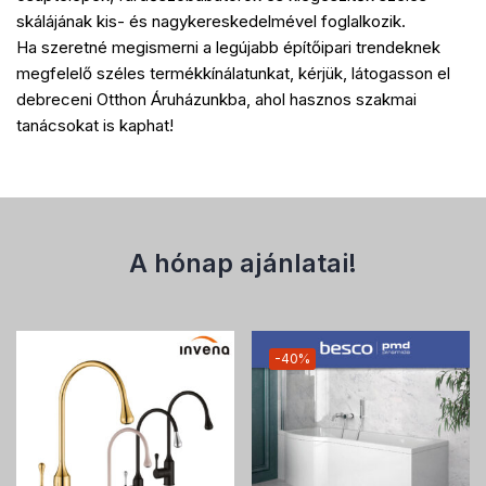
skálájának kis- és nagykereskedelmével foglalkozik.
Ha szeretné megismerni a legújabb építőipari trendeknek
megfelelő széles termékkínálatunkat, kérjük, látogasson el
debreceni Otthon Áruházunkba, ahol hasznos szakmai
tanácsokat is kaphat!
A hónap ajánlatai!
-40%