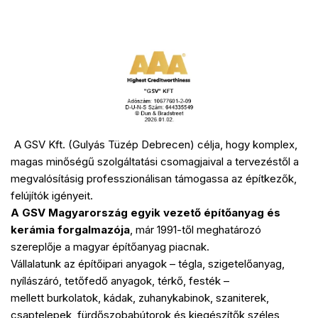
A GSV Kft. (Gulyás Tüzép Debrecen) célja, hogy komplex,
magas minőségű szolgáltatási csomagjaival a tervezéstől a
megvalósításig professzionálisan támogassa az építkezők,
felújítók igényeit.
A GSV Magyarország egyik vezető építőanyag és
kerámia forgalmazója
, már 1991-től meghatározó
szereplője a magyar építőanyag piacnak.
Vállalatunk az építőipari anyagok – tégla, szigetelőanyag,
nyílászáró, tetőfedő anyagok, térkő, festék –
mellett burkolatok, kádak, zuhanykabinok, szaniterek,
csaptelepek, fürdőszobabútorok és kiegészítők széles