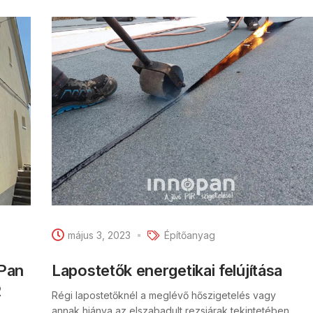
május 3, 2023
Építőanyag
oPan
Lapostetők energetikai felújítása
R
Régi lapostetőknél a meglévő hőszigetelés vagy
annak hiánya az elszabadult rezsiárak tekintetében