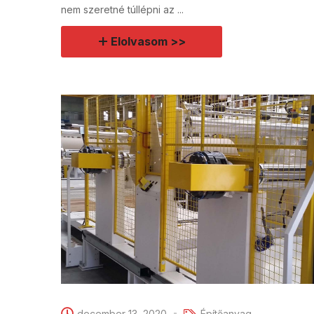
nem szeretné túllépni az ...
Elolvasom >>
december 13, 2020
Építőanyag