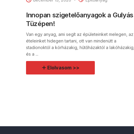
Innopan szigetelőanyagok a Gulyás
Tüzépen!
Van egy anyag, ami segít az épületeinket melegen, az
ételeinket hidegen tartani, ott van mindenütt a
stadionoktól a kórházakig, hűtőházaktól a lakóházakig
és a ...
Elolvasom >>