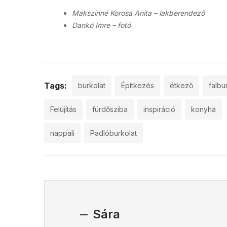
Makszinné Korosa Anita – lakberendező
Dankó Imre – fotó
Tags:
burkolat
Építkezés
étkező
falbu
Felújítás
fürdősziba
inspiráció
konyha
nappali
Padlóburkolat
Sára