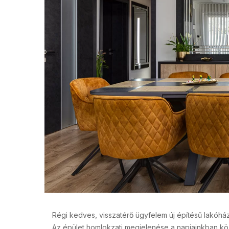
Régi kedves, visszatérő ügyfelem új építésű lakóház
Az épület homlokzati megjelenése a napjainkban közk