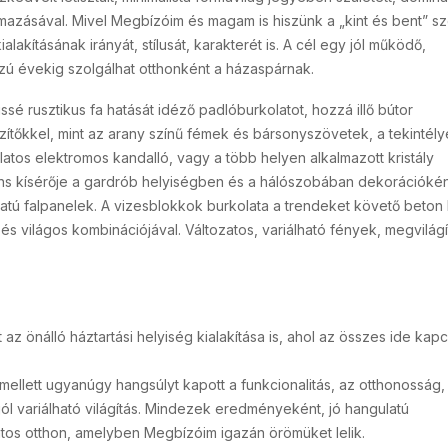
almazásával. Mivel Megbízóim és magam is hiszünk a „kint és bent” s
akításának irányát, stílusát, karakterét is. A cél egy jól működő,
zú évekig szolgálhat otthonként a házaspárnak.
ssé rusztikus fa hatását idéző padlóburkolatot, hozzá illő bútor
ítőkkel, mint az arany színű fémek és bársonyszövetek, a tekintély
tos elektromos kandalló, vagy a több helyen alkalmazott kristály
áns kísérője a gardrób helyiségben és a hálószobában dekorációké
natú falpanelek. A vizesblokkok burkolata a trendeket követő beton
s világos kombinációjával. Változatos, variálható fények, megvilágí
 az önálló háztartási helyiség kialakítása is, ahol az összes ide ka
llett ugyanúgy hangsúlyt kapott a funkcionalitás, az otthonosság,
 jól variálható világítás. Mindezek eredményeként, jó hangulatú
os otthon, amelyben Megbízóim igazán örömüket lelik.