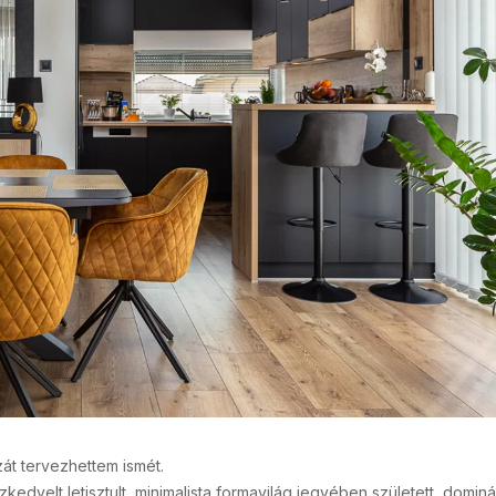
át tervezhettem ismét.
edvelt letisztult, minimalista formavilág jegyében született, domin