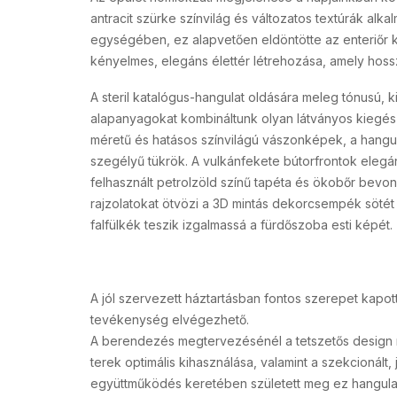
antracit szürke színvilág és változatos textúrák alk
egységében, ez alapvetően eldöntötte az enteriőr kial
kényelmes, elegáns élettér létrehozása, amely hoss
A steril katalógus-hangulat oldására meleg tónusú, ki
alapanyagokat kombináltunk olyan látványos kiegész
méretű és hatásos színvilágú vászonképek, a hangula
szegélyű tükrök. A vulkánfekete bútorfrontok eleg
felhasznált petrolzöld színű tapéta és ökobőr bevo
rajzolatokat ötvözi a 3D mintás dekorcsempék sötét é
falfülkék teszik izgalmassá a fürdőszoba esti képét.
A jól szervezett háztartásban fontos szerepet kapott
tevékenység elvégezhető.
A berendezés megtervezésénél a tetszetős design me
terek optimális kihasználása, valamint a szekcionált,
együttműködés keretében született meg ez hangulat