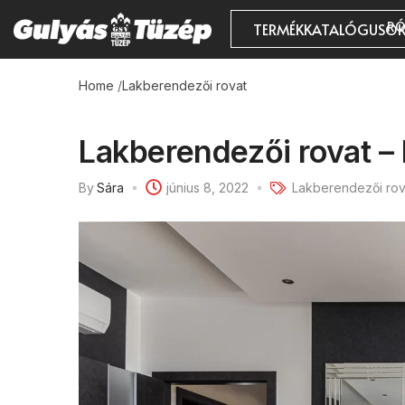
RÓ
TERMÉKKATALÓGUSO
Home
/
Lakberendezői rovat
Lakberendezői rovat –
By
Sára
június 8, 2022
Lakberendezői rov