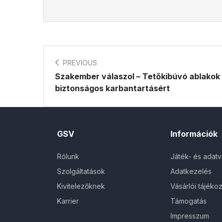
PREVIOUS
Szakember válaszol – Tetőkibúvó ablakok
biztonságos karbantartásért
GSV
Információk
Rólunk
Játék- és adat
Szolgáltatások
Adatkezelés
Kivitelezőknek
Vásárlói tájékoz
Karrier
Támogatás
Impresszum