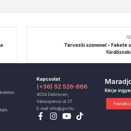
N
 a
Tervezői szemmel – Fekete s
fürdőszob
Kapcsolat
Maradjo
(+36) 52 526-666
Kérje ingye
védelem
4034 Debrecen,
Vámospércsi út 37.
Feliratk
E-mail: info@gsv.hu
tató