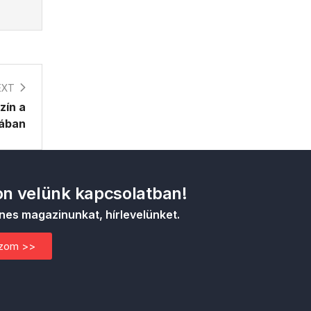
EXT
zín a
ában
n velünk kapcsolatban!
nes magazinunkat, hírlevelünket.
ozom >>