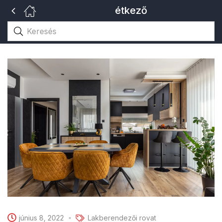
étkező
június 8, 2022
Lakberendezői rovat