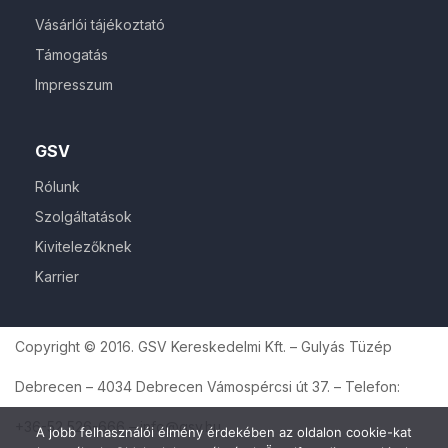
Vásárlói tájékoztató
Támogatás
Impresszum
GSV
Rólunk
Szolgáltatások
Kivitelezőknek
Karrier
Copyright © 2016. GSV Kereskedelmi Kft. – Gulyás Tüzép
Debrecen – 4034 Debrecen Vámospércsi út 37. – Telefon:
+36-52 526-666 – info@gsv.hu
A jobb felhasználói élmény érdekében az oldalon cookie-kat