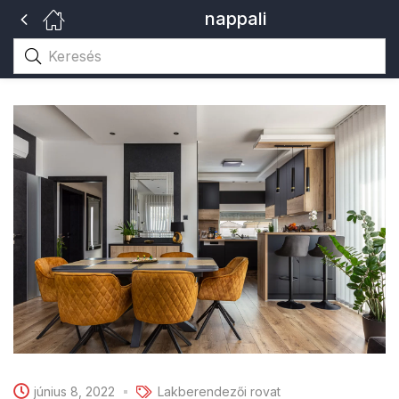
nappali
június 8, 2022
Lakberendezői rovat