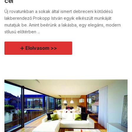
cél
Új rovatunkban a sokak által ismert debreceni kötődésű
lakberendező Prokopp István egyik elkészült munkáját
mutatjuk be. Amint beérünk a lakásba, egy elegáns, modern
stílusú előtérben ...
Elolvasom >>