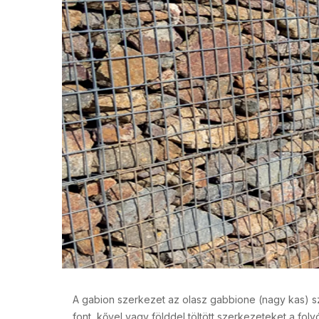
A gabion szerkezet az olasz gabbione (nagy kas) sz
font, kővel vagy földdel töltött szerkezeteket a fo