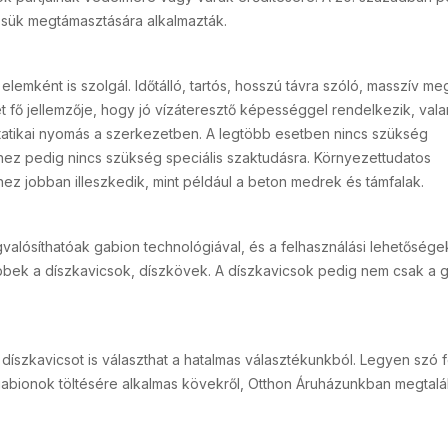
sük megtámasztására alkalmazták.
lemként is szolgál. Időtálló, tartós, hosszú távra szóló, masszív me
et fő jellemzője, hogy jó vízáteresztő képességgel rendelkezik, vala
tatikai nyomás a szerkezetben. A legtöbb esetben nincs szükség
hez pedig nincs szükség speciális szaktudásra. Környezettudatos
ez jobban illeszkedik, mint például a beton medrek és támfalak.
alósíthatóak gabion technológiával, és a felhasználási lehetőségek
ebbek a díszkavicsok, díszkövek. A díszkavicsok pedig nem csak a 
íszkavicsot is választhat a hatalmas választékunkból. Legyen szó 
gabionok töltésére alkalmas kövekről, Otthon Áruházunkban megtalál