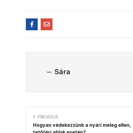
Sára
PREVIOUS
Hogyan védekezzünk a nyári meleg ellen,
tetőtéri ablak esetén?