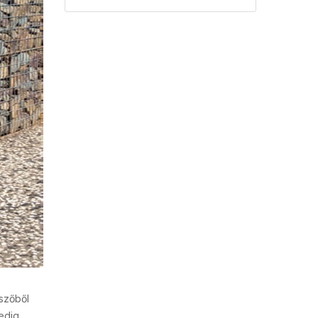
szőből
pedig