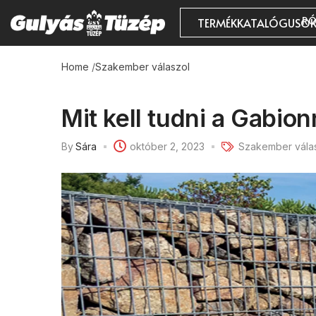
RÓ
TERMÉKKATALÓGUSO
Home
/
Szakember válaszol
Mit kell tudni a Gabion
By
Sára
október 2, 2023
Szakember vála