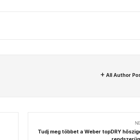
All Author Po
N
Tudj meg többet a Weber topDRY hőszig
rendszerün