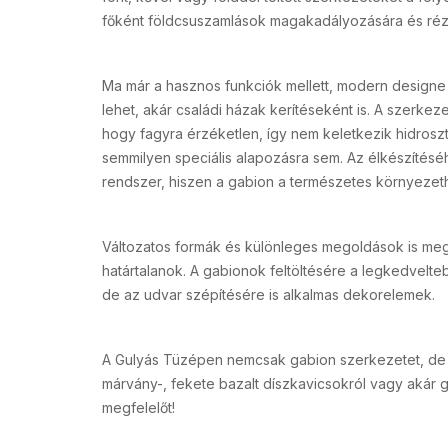
főként földcsuszamlások magakadályozására és réz
Ma már a hasznos funkciók mellett, modern designe e
lehet, akár családi házak kerítéseként is. A szerkez
hogy fagyra érzéketlen, így nem keletkezik hidrosz
semmilyen speciális alapozásra sem. Az élkészítésé
rendszer, hiszen a gabion a természetes környezeth
Változatos formák és különleges megoldások is megv
határtalanok. A gabionok feltöltésére a legkedvelt
de az udvar szépítésére is alkalmas dekorelemek.
A Gulyás Tüzépen nemcsak gabion szerkezetet, de d
márvány-, fekete bazalt díszkavicsokról vagy akár 
megfelelőt!