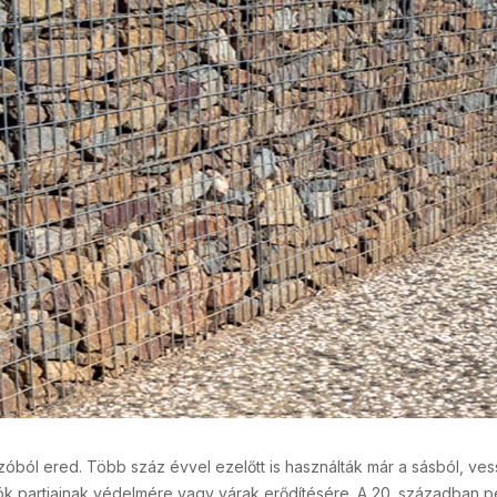
óból ered. Több száz évvel ezelőtt is használták már a sásból, ves
lyók partjainak védelmére vagy várak erődítésére. A 20. században 