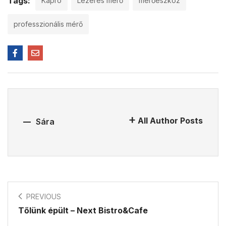
Tags:
Kapro
Lézeres mérő
mérőeszköz
professzionális mérő
All Author Posts
Sára
PREVIOUS
Tőlünk épült – Next Bistro&Cafe