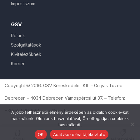
Impresszum
GSV
Rólunk
Szolgáltatások
Kivitelezőknek
Karrier
Copyright © 2016. GSV Kereskedelmi Kft. – Gulyás Tüzép
Debrecen – 4034 Debrecen Vámospércsi út 37. – Telefon:
+36-52 526-666 – info@gsv.hu
A jobb felhasználói élmény érdekében az oldalon cookie-kat
használunk. Oldalunk használatával, Ön elfogadja a cookie-k
használatát.
OK
Adatvkezelési tájékoztató
Főoldal
Termékek
Kapcsolat
Ajánlatkérés