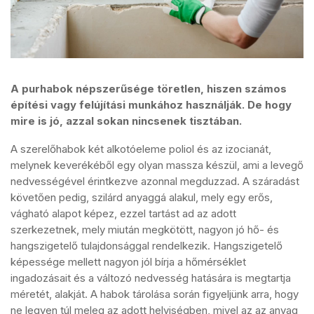
A purhabok népszerűsége töretlen, hiszen számos
építési vagy felújítási munkához használják. De hogy
mire is jó, azzal sokan nincsenek tisztában.
A szerelőhabok két alkotóeleme poliol és az izocianát,
melynek keverékéből egy olyan massza készül, ami a levegő
nedvességével érintkezve azonnal megduzzad. A száradást
követően pedig, szilárd anyaggá alakul, mely egy erős,
vágható alapot képez, ezzel tartást ad az adott
szerkezetnek, mely miután megkötött, nagyon jó hő- és
hangszigetelő tulajdonsággal rendelkezik. Hangszigetelő
képessége mellett nagyon jól bírja a hőmérséklet
ingadozásait és a változó nedvesség hatására is megtartja
méretét, alakját. A habok tárolása során figyeljünk arra, hogy
ne legyen túl meleg az adott helyiségben, mivel az az anyag