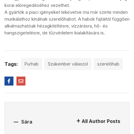
korai elöregedéséhez vezethet.
A gyártók a piaci igényeket lekövetve ma már szinte minden
munkálathoz kínálnak szerelőhabot. A habok fajtáitól függően
alkalmazhatóak hézagkitöltésre, vízzárásra, hő- és
hangszigetelésre, de tűzvédelem kialakítására is.
Tags:
Purhab
Szakember válaszol
szerelőhab
All Author Posts
Sára