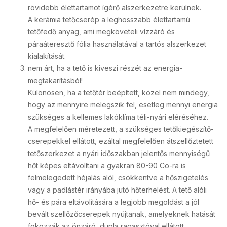
rövidebb élettartamot ígérő alszerkezetre kerülnek.
A kerámia tetőcserép a leghosszabb élettartamú
tetőfedő anyag, ami megköveteli vízzáró és
páraáteresztő fólia használatával a tartós alszerkezet
kialakítását.
nem árt, ha a tető is kiveszi részét az energia­
megtakarításból!
Különösen, ha a tetőtér beépített, közel nem mindegy,
hogy az mennyire melegszik fel, esetleg mennyi energia
szükséges a kellemes lakóklíma téli-nyári eléréséhez.
A megfelelően méretezett, a szükséges tetőkiegészítő-
cserepekkel ellátott, ezáltal megfelelően átszellőztetett
tetőszerkezet a nyári időszakban jelentős mennyiségű
hőt képes eltávolítani a gyakran 80-90 Co-ra is
felmelegedett héjalás alól, csökkentve a hőszigetelés
vagy a padlástér irányába jutó hőterhelést. A tető alóli
hő- és pára eltávolítására a legjobb megoldást a jól
bevált szellőzőcserepek nyújtanak, amelyeknek hatását
fokozzák az önzáró, dupla ragasztóval ellátott