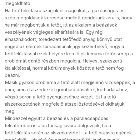
megoldható.
Ha tetőfelújításra szánjuk el magunkat, a gazdaságos és
szép megoldások keresése mellett gondoljunk arra is, hogy
ha már megbontjuk a tetőt, itt az alkalom a beázások
veszélyének végleges elhárítására is. Egy régi,
elhasználódott, töredezett tetőfedő anyag könnyű utat
enged az elemek támadásának, így kézenfekvő, hogy a
tetőfelújítással ezek helyére kerülő pl. kerámia tetőcserép a
problémát döntő részben megoldja. Helyes, szakszerű
kialakítással, normál körülmények között a tető nem fog
beázni.
Másik gyakori probléma a tető alatt megjelenő vízcseppek, a
pára, ami a faszerkezet gombásodásához, korhadásához,
végső soron a tető gyengüléséhez vezet. Ezt a tető
alszerkezetének megfelelő átszellőztetésével oldhatjuk
meg.
Mindezzel együtt a beázás és a páralecsapódás
tekintetében is a biztonság javára dolgozunk, ha a
tetőfelújítás során az alszerkezetet – a tető hajlásszögének
megfelelő – vízzáró és páraáteresztő fóliával tesszük