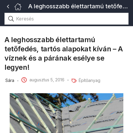
A leghosszabb élettartamú tetőfedés, tartós alapokat kíván – A víznek és a párának esélye se legyen!
A leghosszabb élettartamú
tetőfedés, tartós alapokat kíván – A
víznek és a párának esélye se
legyen!
augusztus 5, 2016
Sára
Építőanyag