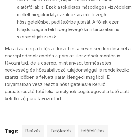
alátétfóliák is. Ezek a tökéletes másodlagos vízvédelem
mellett megakadályozzák az áramló levegő
hőszigetelésbe, padlástérbe jutását. A fóliák ezen
tulajdonsága a téli hideg levegő kinn tartásában is
szerepet játszanak.
Maradva még a tetőszerkezet és a nevesség kérdésénél a
cserépfedések esetén a pára az illesztések mentén is
távozni tud, de a cserép, mint anyag, természetes
nedvesség és hőszabályozó tulajdonsággal is rendelkezik:
száraz időben a felvett párát kiengedi magából. E
folyamatban vesz részt a hőszigetelésre kerülő
páraáteresztő tetőfólia, amelynek segítségével a tető alatt
keletkező pára távozni tud.
Tags:
Beázás
Tetőfedés
tetőfelújítás