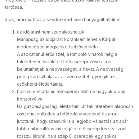
tartóssá.
3 ok, ami miatt az alszerkezetet sem hanyagolhatjuk el
az időjárást nem szabályozhatjuk!
Manapság az időjárást korántsem lehet a Kárpát
medencében megszokott jelzővel illetni.
A szokatlanul erős szél, a tomboló viharok még a
tökéletesen kialakított tető cserepezése alá is
bejuttathatják a nedvességet, a havat. A nedvesség
pedig károsíthatja az alszerkezetet, gyengíti azt,
csökkenti élettartamát.
hosszú élettartamú tetőcserép alatt ne hagyjuk a bajt
konzerválva!
Ha gazdaságosság, élettartam, ár tekintetében alaposan
összehasonlítottuk a tetőfedő anyagokat és arra
jutottunk, hogy számunkra a legjobb választás az akár
több emberöltőt is kiszolgáló tetőcserép lesz, viszont
rosszul járunk, ha a szép új cserepek egy sokkal