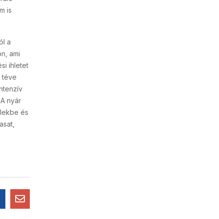
m is
ól a
on, ami
si ihletet
 téve
ntenzív
 A nyár
elekbe és
asat,