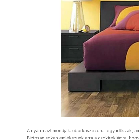
A nyárra azt mondják: uborkaszezon… egy időszak, ami
Biztosan sokan emlékszünk arra a csokireklámra, hogy: