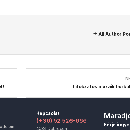
All Author Po
N
t!
Titokzatos mozaik burko
Kapcsolat
Maradjo
(+36) 52 526-666
Kérje ingye
védelem
4034 Debrecen,