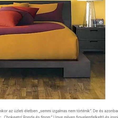
kor az üzleti életben „semmi izgalmas nem történik”. De és azonba
 „Chokeeto! Ronda és finom.” Ugye milyen figyelemfelkeltő és inspi