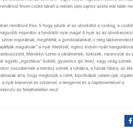
ndkívül finom csokit takart a reklám (ami sajnos azóta már talán ne
an rendkívül friss. S hogy jutunk el az uborkától a csokiig, a csokit
gnagyobb inspirátor a tündöklő nyár maga! A nyár az az uborkaszez
i, színei inspirálnak, megihletik a gondolatainkat, s még lakberendezé
játítják maguknak” a nyár ihletését, egész évben nyári hangulatúvá
bambuszzöld, Marokkó színei a ciklámenek, türkizek, narancsok és i
k egyéb „egzotikus” koktél, gyümölcs (pl: lime), vagy virág színek.
nkor visszatérnek a merész színek a ruhákra, a házak falára, az ét
lmasak arra, hogy megtörjük a rutint, kipróbáljuk valami újat, izgalm
l, a nyár képeivel és színeivel, a tengerrel és a naplementével a
ntenzív és felejthetetlen lesz!