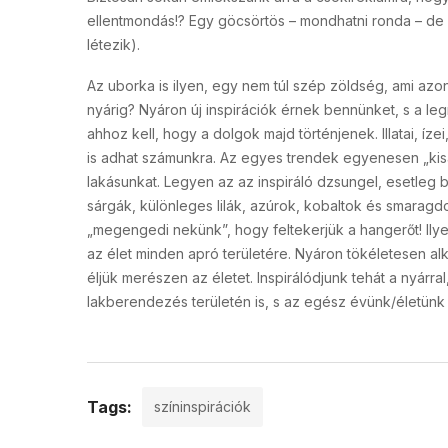
ellentmondás!? Egy göcsörtös – mondhatni ronda – de re
létezik).
Az uborka is ilyen, egy nem túl szép zöldség, ami azonb
nyárig? Nyáron új inspirációk érnek bennünket, s a le
ahhoz kell, hogy a dolgok majd történjenek. Illatai, íze
is adhat számunkra. Az egyes trendek egyenesen „kisa
lakásunkat. Legyen az az inspiráló dzsungel, esetleg 
sárgák, különleges lilák, azúrok, kobaltok és smaragdo
„megengedi nekünk”, hogy feltekerjük a hangerőt! Ilye
az élet minden apró területére. Nyáron tökéletesen alka
éljük merészen az életet. Inspirálódjunk tehát a nyárra
lakberendezés területén is, s az egész évünk/életünk i
Tags:
színinspirációk