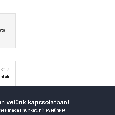
sts
EXT
latok
n velünk kapcsolatban!
nes magazinunkat, hírlevelünket.