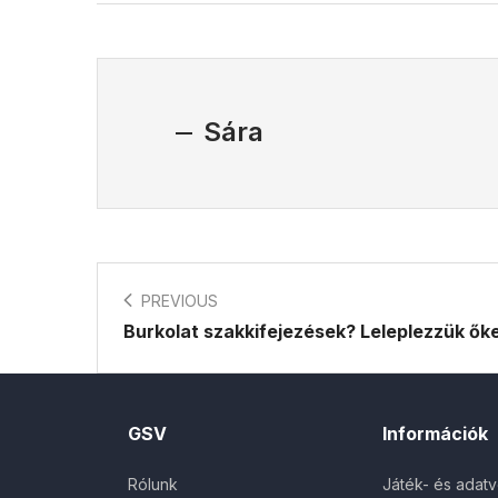
Sára
PREVIOUS
Burkolat szakkifejezések? Leleplezzük őke
GSV
Információk
Rólunk
Játék- és adat