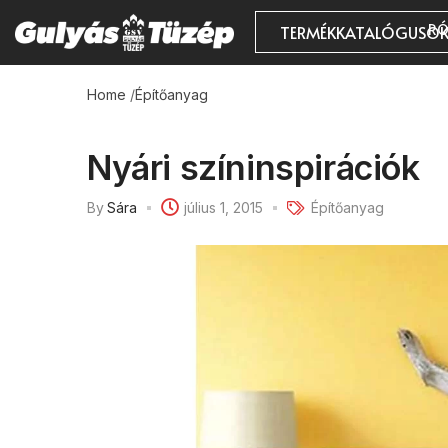
RÓ
TERMÉKKATALÓGUSO
Home
/
Építőanyag
Nyári színinspirációk
By
Sára
július 1, 2015
Építőanyag