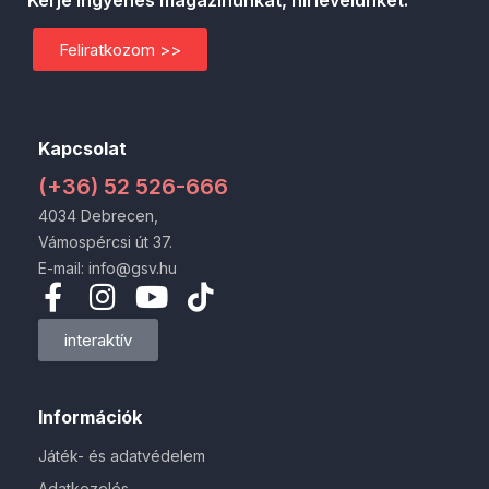
Kérje ingyenes magazinunkat, hírlevelünket.
Feliratkozom >>
Kapcsolat
(+36) 52 526-666
4034 Debrecen,
Vámospércsi út 37.
E-mail: info@gsv.hu
interaktív
Információk
Játék- és adatvédelem
Adatkezelés