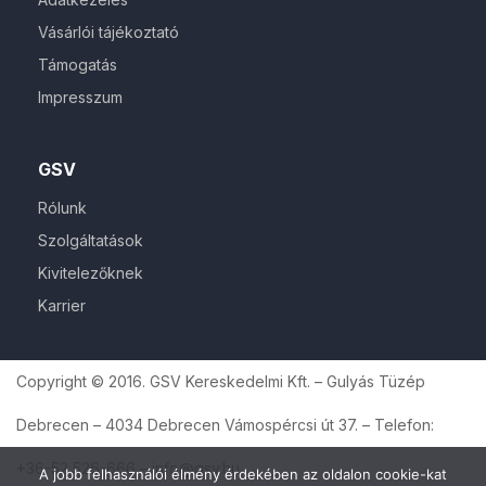
Vásárlói tájékoztató
Támogatás
Impresszum
GSV
Rólunk
Szolgáltatások
Kivitelezőknek
Karrier
Copyright © 2016. GSV Kereskedelmi Kft. – Gulyás Tüzép
Debrecen – 4034 Debrecen Vámospércsi út 37. – Telefon:
+36-52 526-666 – info@gsv.hu
A jobb felhasználói élmény érdekében az oldalon cookie-kat