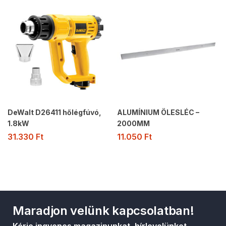
DeWalt D26411 hőlégfúvó,
ALUMÍNIUM ÖLESLÉC –
1.8kW
2000MM
31.330
Ft
11.050
Ft
Maradjon velünk kapcsolatban!