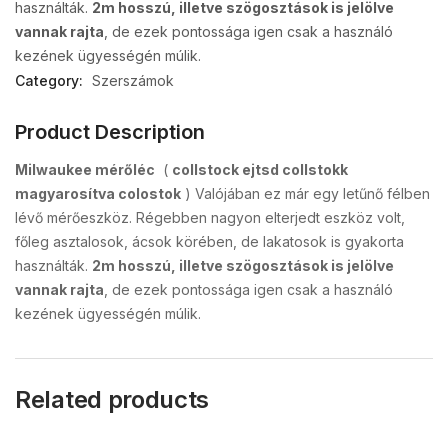
használták.
2m hosszú, illetve szögosztások is jelölve
vannak rajta
, de ezek pontossága igen csak a használó
kezének ügyességén múlik.
Category:
Szerszámok
Product Description
Milwaukee mérőléc
(
collstock ejtsd collstokk
magyarosítva colostok
) Valójában ez már egy letűnő félben
lévő mérőeszköz. Régebben nagyon elterjedt eszköz volt,
főleg asztalosok, ácsok körében, de lakatosok is gyakorta
használták.
2m hosszú, illetve szögosztások is jelölve
vannak rajta
, de ezek pontossága igen csak a használó
kezének ügyességén múlik.
Related products