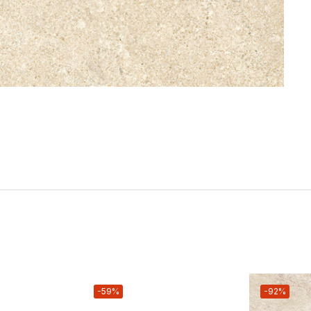
-59%
-92%