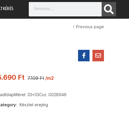
TKÉRÉS
Previous page
5.690
Ft
7.109
Ft
/m2
adlólap
Méret: 33×33
Csz: G028946
ategory:
Készlet erejéig