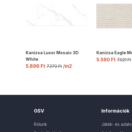
Kanizsa Luxor Mosaic 3D
Kanizsa Eagle Mo
White
5.590
Ft
7.021
Ft
5.896
Ft
/m2
7.370
Ft
GSV
Információk
Rólunk
Játék- és adat