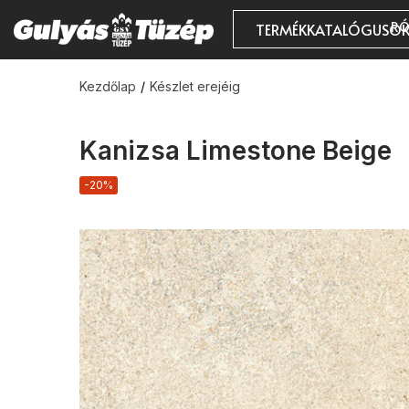
RÓ
TERMÉKKATALÓGUSO
Kezdőlap
Készlet erejéig
Kanizsa Limestone Beige
-20%