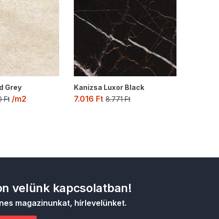
d Grey
Kanizsa Luxor Black
/m2
7.016
Ft
0
Ft
8.771
Ft
n velünk kapcsolatban!
nes magazinunkat, hírlevelünket.