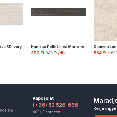
ve 3D Ivory
Kanizsa Pelle Linea Marrone
Kanizsa Lan
390
Ft
/db
554
Ft
940
Ft
6.88
Kapcsolat
Maradjo
(+36) 52 526-666
Kérje ingye
védelem
4034 Debrecen,