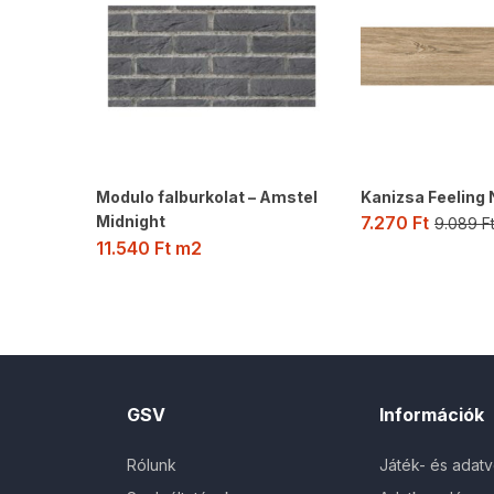
Modulo falburkolat – Amstel
Kanizsa Feeling
Midnight
7.270
Ft
9.089
F
11.540
Ft
m2
GSV
Információk
Rólunk
Játék- és adat