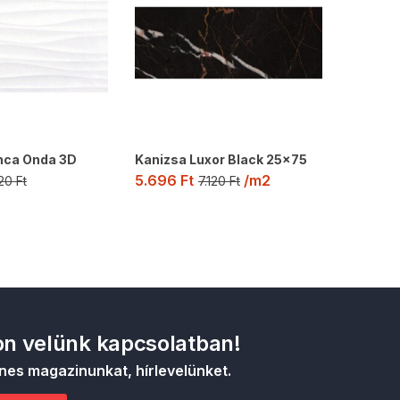
nca Onda 3D
Kanizsa Luxor Black 25×75
5.696
Ft
/m2
420
Ft
7.120
Ft
n velünk kapcsolatban!
nes magazinunkat, hírlevelünket.