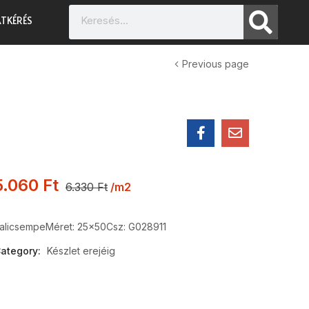
TKÉRÉS
Previous page
5.060
Ft
6.330
Ft
/m2
alicsempe
Méret: 25×50
Csz: G028911
ategory:
Készlet erejéig