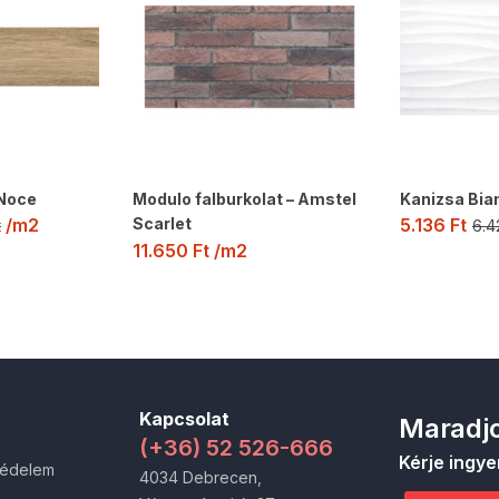
 Noce
Modulo falburkolat – Amstel
Kanizsa Bia
Scarlet
/m2
5.136
Ft
t
6.
11.650
Ft
/m2
Kapcsolat
Maradjo
(+36) 52 526-666
Kérje ingye
védelem
4034 Debrecen,