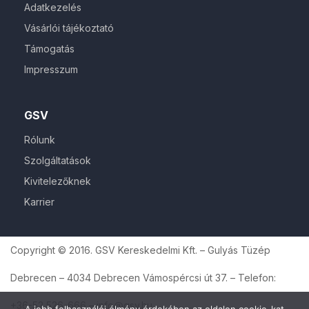
Adatkezelés
Vásárlói tájékoztató
Támogatás
Impresszum
GSV
Rólunk
Szolgáltatások
Kivitelezőknek
Karrier
Copyright © 2016. GSV Kereskedelmi Kft. – Gulyás Tüzép
Debrecen – 4034 Debrecen Vámospércsi út 37. – Telefon:
+36-52 526-666 – info@gsv.hu