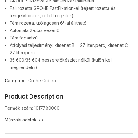
GROHE SilkMove 46 mm-es kerámiabetét
Fali rozetta GROHE FastFixation-el (rejtett rozetta és
tengelytömítés, rejtett rögzítés)
Fém rozetta, utólagosan 6°-al állítható
Automata 2-utas vezérlő
Fém fogantyú
Átfolyási teljesítmény: kimenet B = 27 liter/perc, kimenet C =
27 liter/perc
35 600/35 604 beszerelőkészlet nélkül (külön kell
megrendelni)
Category:
Grohe Cubeo
Product Description
Termék szám: 1017780000
Műszaki adatok >>