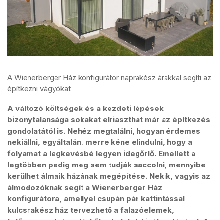
A Wienerberger Ház konfigurátor naprakész árakkal segíti az
építkezni vágyókat
A változó költségek és a kezdeti lépések
bizonytalansága sokakat elriaszthat már az építkezés
gondolatától is. Nehéz megtalálni, hogyan érdemes
nekiállni, egyáltalán, merre kéne elindulni, hogy a
folyamat a legkevésbé legyen idegőrlő. Emellett a
legtöbben pedig meg sem tudják saccolni, mennyibe
kerülhet álmaik házának megépítése. Nekik, vagyis az
álmodozóknak segít a Wienerberger Ház
konfigurátora, amellyel csupán pár kattintással
kulcsrakész ház tervezhető a falazóelemek,