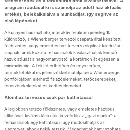
tetőcserepek és a térkőburkolatok kiválasztásával. A
program ráadásul ki is számolja az adott ház aktuális
értékét, belekalkulálva a munkadíjat, így segítve az
első lépéseket.
A könnyen használható, interaktív felületen jelenleg 10
különböző, a Wienerberger tervezői csapata által készített
földszintes, vagy emeletes ház tervei szolgálnak kiindulási
alapnak, amik közül a felhasználók kiválaszthatják leendő
házuk stílusát a hagyományostól a kortárson át egészen a
minimalistáig. A felület érthetően és egyszerűen,
termékfotókkal és jellemzőkkel mutatja be a Wienerberger
portfóliójában elérhető falazóelemeket, tetőcserepeket,
teraszburkolatokat és kerítéselemeket.
Álomház tervezés csak pár kattintással
A legjobban tetsző földszintes, vagy emeletes háztípus
stílusának kiválasztása után kezdődik az „igazi munka”: a
felhasználók egy kattintással úgy módosíthatják az
alaptervet, ahogy nekik tetszik. Megadhatják hány szobára