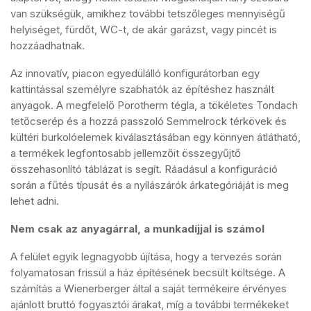
van szükségük, amikhez további tetszőleges mennyiségű
helyiséget, fürdőt, WC-t, de akár garázst, vagy pincét is
hozzáadhatnak.
Az innovatív, piacon egyedülálló konfigurátorban egy
kattintással személyre szabhatók az építéshez használt
anyagok. A megfelelő Porotherm tégla, a tökéletes Tondach
tetőcserép és a hozzá passzoló Semmelrock térkövek és
kültéri burkolóelemek kiválasztásában egy könnyen átlátható,
a termékek legfontosabb jellemzőit összegyűjtő
összehasonlító táblázat is segít. Ráadásul a konfiguráció
során a fűtés típusát és a nyílászárók árkategóriáját is meg
lehet adni.
Nem csak az anyagárral, a munkadíjjal is számol
A felület egyik legnagyobb újítása, hogy a tervezés során
folyamatosan frissül a ház építésének becsült költsége. A
számítás a Wienerberger által a saját termékeire érvényes
ajánlott bruttó fogyasztói árakat, míg a további termékeket