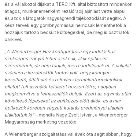
és a vállalkozói díjakat a TERC Kft. által biztosított mindenkori
átlagos, munkanemenkénti rezsióradíj ajánlást vette alapul,
és azok a látogatók nagyságrendi tájékozódását segítik. A
kész tervek egy gombnyomással nemcsak lementhetők a
hozzájuk tartozó becsült költségekkel, de meg is oszthatók
bárkivel.
„A Wienerberger Ház konfigurátora egy induláshoz
szükséges iránytű lehet azoknak, akik építkezni
szeretnének, de nem tudják, merre induljanak el. A vállalat
számára a kezdetektől fontos volt, hogy könnyen
kezelhető, átlátható és releváns termékinformációkkal
ellátott felhasználói felületet hozzon létre, nagyban
megkönnyítve a felhasználók dolgát. Ezért az egymás után
következő lépéseket az építkezés előtt állók, és a már
építkezők körében végzett kutatás eredményei alapján
alakítottuk ki”
– mondta Nagy Zsolt István, a Wienerberger
Magyarország marketing vezetője.
A Wienerberger szolgáltatásaival évek óta segít abban, hogy