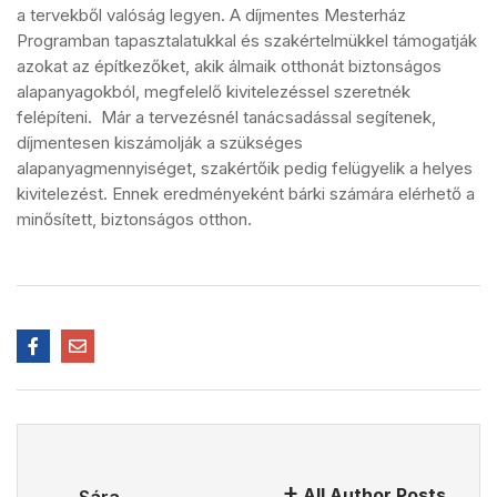
a tervekből valóság legyen. A díjmentes Mesterház
Programban tapasztalatukkal és szakértelmükkel támogatják
azokat az építkezőket, akik álmaik otthonát biztonságos
alapanyagokból, megfelelő kivitelezéssel szeretnék
felépíteni. Már a tervezésnél tanácsadással segítenek,
díjmentesen kiszámolják a szükséges
alapanyagmennyiséget, szakértőik pedig felügyelik a helyes
kivitelezést. Ennek eredményeként bárki számára elérhető a
minősített, biztonságos otthon.
All Author Posts
Sára