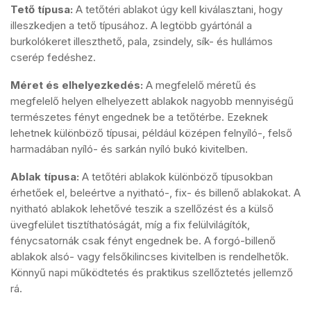
Tető típusa:
A tetőtéri ablakot úgy kell kiválasztani, hogy
illeszkedjen a tető típusához. A legtöbb gyártónál a
burkolókeret illeszthető, pala, zsindely, sík- és hullámos
cserép fedéshez.
Méret és elhelyezkedés:
A megfelelő méretű és
megfelelő helyen elhelyezett ablakok nagyobb mennyiségű
természetes fényt engednek be a tetőtérbe. Ezeknek
lehetnek különböző típusai, például középen felnyíló-, felső
harmadában nyíló- és sarkán nyíló bukó kivitelben.
Ablak típusa:
A tetőtéri ablakok különböző típusokban
érhetőek el, beleértve a nyitható-, fix- és billenő ablakokat. A
nyitható ablakok lehetővé teszik a szellőzést és a külső
üvegfelület tisztíthatóságát, míg a fix felülvilágítók,
fénycsatornák csak fényt engednek be. A forgó-billenő
ablakok alsó- vagy felsőkilincses kivitelben is rendelhetők.
Könnyű napi működtetés és praktikus szellőztetés jellemző
rá.