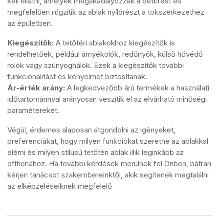
kell ellátni, amelyek megakadályozzák a betörést és
megfelelően rögzítik az ablak nyílórészt a tokszerkezethez
az épületben.
Kiegészítők:
A tetőtéri ablakokhoz kiegészítők is
rendelhetőek, például árnyékolók, redőnyök, külső hővédő
rolók vagy szúnyoghálók. Ezek a kiegészítők további
funkcionalitást és kényelmet biztosítanak.
Ár-érték arány:
A legkedvezőbb árú termékek a használati
időtartománnyal arányosan veszítik el az elvárható minőségi
paramétereket.
Végül, érdemes alaposan átgondolni az igényeket,
preferenciákat, hogy milyen funkciókat szeretne az ablakkal
elérni és milyen stílusú tetőtéri ablak illik leginkább az
otthonához. Ha további kérdések merülnek fel Önben, bátran
kérjen tanácsot szakembereinktől, akik segítenek megtalálni
az elképzeléseiknek megfelelő