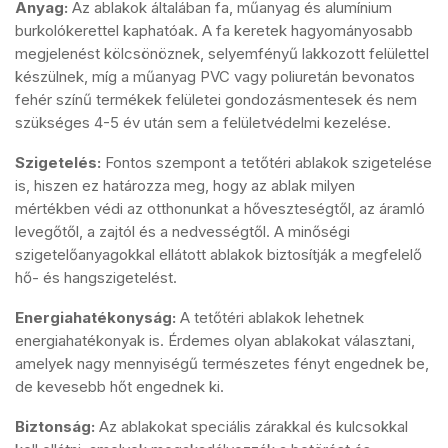
Anyag:
Az ablakok általában fa, műanyag és alumínium
burkolókerettel kaphatóak. A fa keretek hagyományosabb
megjelenést kölcsönöznek, selyemfényű lakkozott felülettel
készülnek, míg a műanyag PVC vagy poliuretán bevonatos
fehér színű termékek felületei gondozásmentesek és nem
szükséges 4-5 év után sem a felületvédelmi kezelése.
Szigetelés:
Fontos szempont a tetőtéri ablakok szigetelése
is, hiszen ez határozza meg, hogy az ablak milyen
mértékben védi az otthonunkat a hőveszteségtől, az áramló
levegőtől, a zajtól és a nedvességtől. A minőségi
szigetelőanyagokkal ellátott ablakok biztosítják a megfelelő
hő- és hangszigetelést.
Energiahatékonyság:
A tetőtéri ablakok lehetnek
energiahatékonyak is. Érdemes olyan ablakokat választani,
amelyek nagy mennyiségű természetes fényt engednek be,
de kevesebb hőt engednek ki.
Biztonság:
Az ablakokat speciális zárakkal és kulcsokkal