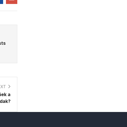
sts
EXT
űek a
ádak?