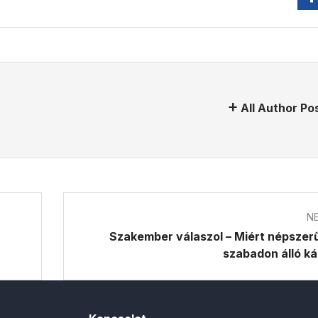
All Author Po
N
Szakember válaszol – Miért népszer
szabadon álló k