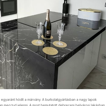
egyaránt hódít a márvány. A burkolatgyártásban a nagy lapok
n meg tud jelenni. A most bemutatott debreceni belvárosi lakásban