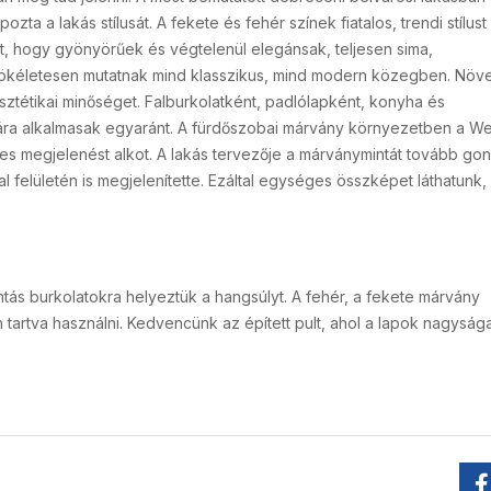
a a lakás stílusát. A fekete és fehér színek fiatalos, trendi stílust
t, hogy gyönyörűek és végtelenül elegánsak, teljesen sima,
kéletesen mutatnak mind klasszikus, mind modern közegben. Növe
sztétikai minőséget. Falburkolatként, padlólapként, konyha és
ára alkalmasak egyaránt. A fürdőszobai márvány környezetben a Wel
es megjelenést alkot. A lakás tervezője a márványmintát tovább gon
 felületén is megjelenítette. Ezáltal egységes összképet láthatunk,
ás burkolatokra helyeztük a hangsúlyt. A fehér, a fekete márvány
 tartva használni. Kedvencünk az épített pult, ahol a lapok nagyság