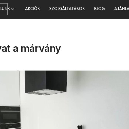
LUNK
AKCIÓK
SZOLGÁLTATÁSOK
BLOG
AJÁNLA
K
vat a márvány