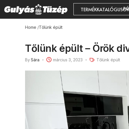
RÓ
TERMÉKKATALÓGUSO
Home
/
Tőlünk épült
Tőlünk épült – Örök di
By
Sára
március 3, 2023
Tőlünk épült