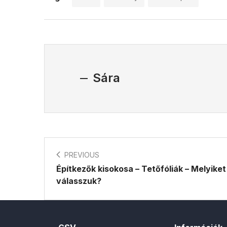
Sára
PREVIOUS
Építkezők kisokosa – Tetőfóliák – Melyiket
válasszuk?