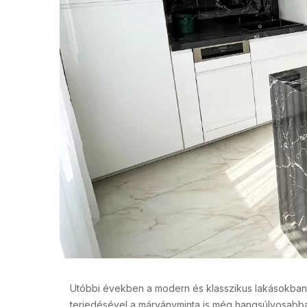
Utóbbi években a modern és klasszikus lakásokban 
terjedésével a márványminta is még hangsúlyosabba