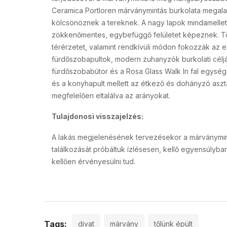
Ceramica Portloren márványmintás burkolata megalapozt
kölcsönöznek a tereknek. A nagy lapok mindamellet
zökkenőmentes, egybefüggő felületet képeznek. Tö
térérzetet, valamint rendkívüli módon fokozzák az e
fürdőszobapultok, modern zuhanyzók burkolati célj
fürdőszobabútor és a Rosa Glass Walk In fal egység
és a konyhapult mellett az étkező és dohányzó asztal
megfelelően eltalálva az arányokat.
Tulajdonosi visszajelzés:
A lakás megjelenésének tervezésekor a márványmint
találkozását próbáltuk ízlésesen, kellő egyensúlyban
kellően érvényesülni tud.
Tags:
divat
márvány
tőlünk épült