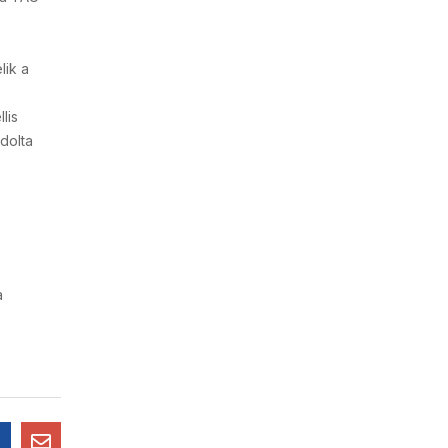
lik a
lis
dolta
a