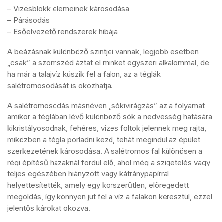
– Vizesblokk elemeinek károsodása
– Párásodás
– Esőelvezető rendszerek hibája
A beázásnak különböző szintjei vannak, legjobb esetben
„csak” a szomszéd áztat el minket egyszeri alkalommal, de
ha már a talajvíz kúszik fel a falon, az a téglák
salétromosodását is okozhatja.
A salétromosodás másnéven „sókivirágzás” az a folyamat
amikor a téglában lévő különböző sók a nedvesség hatására
kikristályosodnak, fehéres, vizes foltok jelennek meg rajta,
miközben a tégla porladni kezd, tehát megindul az épület
szerkezetének károsodása. A salétromos fal különösen a
régi építésű házaknál fordul elő, ahol még a szigetelés vagy
teljes egészében hiányzott vagy kátránypapírral
helyettesítették, amely egy korszerűtlen, elöregedett
megoldás, így könnyen jut fel a víz a falakon keresztül, ezzel
jelentős károkat okozva.