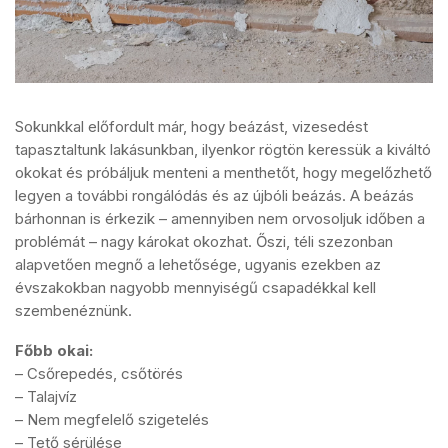
Sokunkkal előfordult már, hogy beázást, vizesedést
tapasztaltunk lakásunkban, ilyenkor rögtön keressük a kiváltó
okokat és próbáljuk menteni a menthetőt, hogy megelőzhető
legyen a további rongálódás és az újbóli beázás. A beázás
bárhonnan is érkezik – amennyiben nem orvosoljuk időben a
problémát – nagy károkat okozhat. Őszi, téli szezonban
alapvetően megnő a lehetősége, ugyanis ezekben az
évszakokban nagyobb mennyiségű csapadékkal kell
szembenéznünk.
Főbb okai:
– Csőrepedés, csőtörés
– Talajvíz
– Nem megfelelő szigetelés
– Tető sérülése