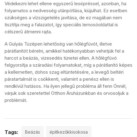
Védekezni lehet ellene egyszerű lesöpréssel, azonban, ha
folyamatos a nedvesség utánpótlása, kiújulhat. Ez esetben
szükséges a vízszigetelés javítása, de ez magában nem
tisztítja meg a falazatot, így speciális lemosóoldattal is
célszerű átmenni rajta.
A Gulyás Tüzépen lehetőség van hőlégfúvót, illetve
párátlanítót bérelni, amikkel hatékonyabban vehetjük fel a
harcot a beázás, vizesedés tünetei ellen. A hőlégfúvó
felgyorsítja a száradási folyamatokat, míg a párátlanító képes
a kellemetlen, dohos szag eltüntetésére, a levegő beltéri
páratartalmát is csökkenti, valamint a penész ellen is
rendkívül hatásos. Ha ilyen jellegű probléma áll fenn Önnél,
várjuk sok szeretettel Otthon Áruházunkban és orvosoljuk a
problémát.
Tags:
Beázás
építkezőkkisokosa