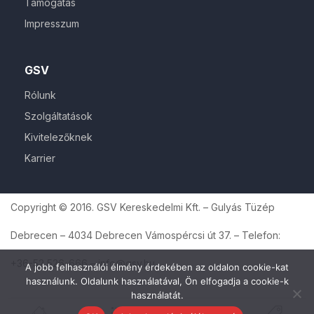
Támogatás
Impresszum
GSV
Rólunk
Szolgáltatások
Kivitelezőknek
Karrier
Copyright © 2016. GSV Kereskedelmi Kft. – Gulyás Tüzép
Debrecen – 4034 Debrecen Vámospércsi út 37. – Telefon:
+36-52 526-666 – info@gsv.hu
A jobb felhasználói élmény érdekében az oldalon cookie-kat
használunk. Oldalunk használatával, Ön elfogadja a cookie-k
használatát.