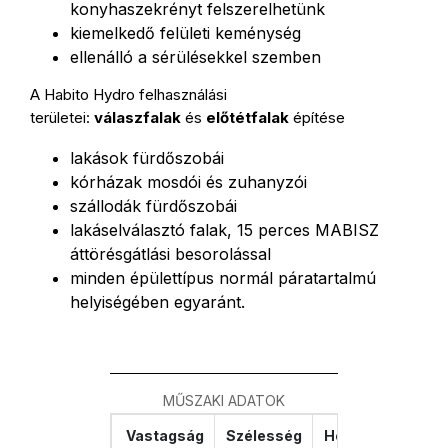
konyhaszekrényt felszerelhetünk
kiemelkedő felületi keménység
ellenálló a sérülésekkel szemben
A Habito Hydro felhasználási
területei:
válaszfalak
és
előtétfalak
építése
lakások fürdőszobái
kórházak mosdói és zuhanyzói
szállodák fürdőszobái
lakáselválasztó falak, 15 perces MABISZ
áttörésgátlási besorolással
minden épülettípus normál páratartalmú
helyiségében egyaránt.
MŰSZAKI ADATOK
Vastagság
Szélesség
Hosszúság
Je