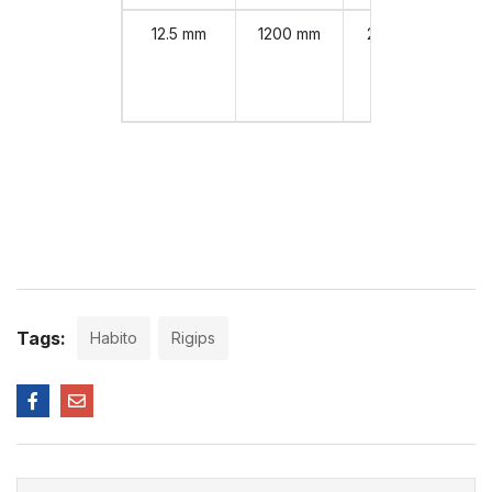
12.5 mm
1200 mm
2000 mm
DF
Tags:
Habito
Rigips