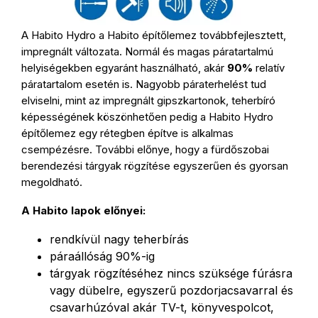
A Habito Hydro a Habito építőlemez továbbfejlesztett,
impregnált változata. Normál és magas páratartalmú
helyiségekben egyaránt használható, akár
90%
relatív
páratartalom esetén is. Nagyobb páraterhelést tud
elviselni, mint az impregnált gipszkartonok, teherbíró
képességének köszönhetően pedig a Habito Hydro
építőlemez egy rétegben építve is alkalmas
csempézésre. További előnye, hogy a fürdőszobai
berendezési tárgyak rögzítése egyszerűen és gyorsan
megoldható.
A Habito lapok előnyei:
rendkívül nagy teherbírás
páraállóság 90%-ig
tárgyak rögzítéséhez nincs szüksége fúrásra
vagy dübelre, egyszerű pozdorjacsavarral és
csavarhúzóval akár TV-t, könyvespolcot,