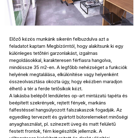
Előző közös munkánk sikerén felbuzdulva azt a
feladatot kaptam Megbízómtól, hogy alakítsunk ki egy
különleges tetőtéri garzonlakást, izgalmas
megoldásokkal, karakteresen férfiasra hangolva,
mindössze 35 m2-en. A legfőbb nehézséget a funkciók
helyének megtalálása, elkülönítése vagy helyenként
összeolvasztása okozta úgy, hogy eközben maradjon
élhető a tér a ferde tetősíkok közt.
A lakásba belépőt lendületes op-art mintázatú tapéta és
beépített szekrények, rejtett fények, markáns
falfestéssel hangsúlyozott falszakaszok fogadják. Az
egyedileg tervezett és gyártott bútorelemeket minőségi
anyaghasználat, pl. színezett üveg és matt felületű
festett frontok, fém kiegészítők jellemzik. A