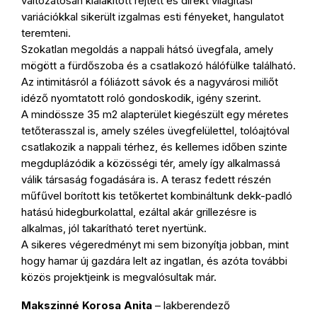
változatosan kialakított rejtett és direkt világítási
variációkkal sikerült izgalmas esti fényeket, hangulatot
teremteni.
Szokatlan megoldás a nappali hátsó üvegfala, amely
mögött a fürdőszoba és a csatlakozó hálófülke található.
Az intimitásról a fóliázott sávok és a nagyvárosi miliőt
idéző nyomtatott roló gondoskodik, igény szerint.
A mindössze 35 m2 alapterület kiegészült egy méretes
tetőterasszal is, amely széles üvegfelülettel, tolóajtóval
csatlakozik a nappali térhez, és kellemes időben szinte
megduplázódik a közösségi tér, amely így alkalmassá
válik társaság fogadására is. A terasz fedett részén
műfűvel borított kis tetőkertet kombináltunk dekk-padló
hatású hidegburkolattal, ezáltal akár grillezésre is
alkalmas, jól takarítható teret nyertünk.
A sikeres végeredményt mi sem bizonyítja jobban, mint
hogy hamar új gazdára lelt az ingatlan, és azóta további
közös projektjeink is megvalósultak már.
Makszinné Korosa Anita
– lakberendező