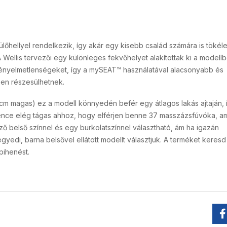
 ülőhellyel rendelkezik, így akár egy kisebb család számára is tökél
Wellis tervezői egy különleges fekvőhelyet alakítottak ki a modellb
kényelmetlenségeket, így a mySEAT™ használatával alacsonyabb és
en részesülhetnek.
m magas) ez a modell könnyedén befér egy átlagos lakás ajtaján, 
nce elég tágas ahhoz, hogy elférjen benne 37 masszázsfúvóka, am
böző belső színnel és egy burkolatszínnel választható, ám ha igazán
yedi, barna belsővel ellátott modellt választjuk. A terméket keresd
pihenést.