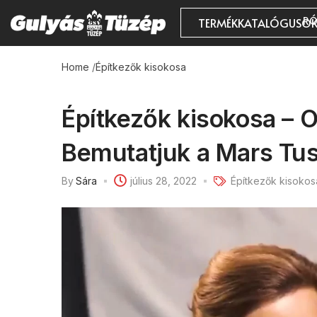
RÓ
TERMÉKKATALÓGUSO
Home
/
Építkezők kisokosa
Építkezők kisokosa – O
Bemutatjuk a Mars Tu
By
Sára
július 28, 2022
Építkezők kisokos