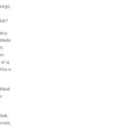
őségű,
luk?
gény
Wellis
t,
en
el új
rtsa a
lájuk
us
ltak,
érnek,