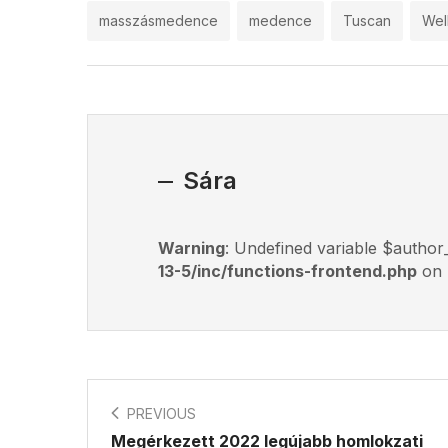
masszásmedence
medence
Tuscan
Well
Sára
Warning
: Undefined variable $author
13-5/inc/functions-frontend.php
on 
PREVIOUS
Megérkezett 2022 legújabb homlokzati