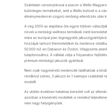
Számtalan versenytárssal a piacon a Wellis Magyaro
különleges termékeket, amit a Wellis biztosít is a 
élménymedencéi szigorú minőség-ellenőrzés után kerü
A cég 2003-as alapítása óta egyre többen választjá
növeli a minőségi wellness termékek iránti keresle
mára az európai piac legnagyobb jakuzzigyártójáv
hozzájuk tartozó thermotetőket és medence oldalbur
50.000 m2-en Dabason és Ózdon. Világszerte jelenle
tulajdonosához. A vállalat célja a folyamatos fejlőd
prémium minőségű jakuzzik gyártását.
Nem csak nagyméretű medencék találhatóak a kínálat
rendkívül színes, 3 jakuzzi és 1 swimspa családdal 
modellt.
Az utóbbi években hatalmas kereslet volt az ellenár
azonban a kisméretű modellek is remekül teljesítenek
nem nagy helyigényűek.