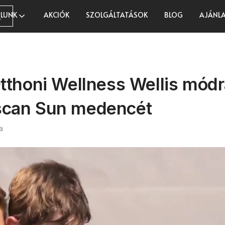
LUNK
AKCIÓK
SZOLGÁLTATÁSOK
BLOG
AJÁNLA
K
tthoni Wellness Wellis módr
scan Sun medencét
a