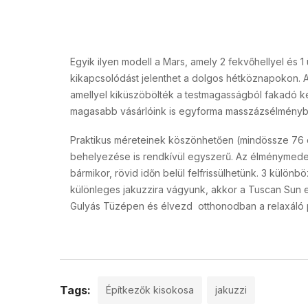
Egyik ilyen modell a Mars, amely 2 fekvőhellyel és 1
kikapcsolódást jelenthet a dolgos hétköznapokon. A 
amellyel kiküszöbölték a testmagasságból fakadó 
magasabb vásárlóink is egyforma masszázsélményb
Praktikus méreteinek köszönhetően (mindössze 76 c
behelyezése is rendkívül egyszerű. Az élménymede
bármikor, rövid időn belül felfrissülhetünk. 3 külön
különleges jakuzzira vágyunk, akkor a Tuscan Sun eg
Gulyás Tüzépen és élvezd otthonodban a relaxáló 
Tags:
Építkezők kisokosa
jakuzzi