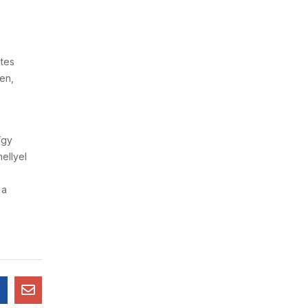
etes
en,
így
ellyel
 a