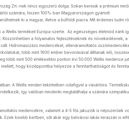
rszág Zrt.-nek nincs egyszerű dolga. Sokan keresik a prémium min
vásárlói számára, hiszen 100%-ban Magyarországon gyártott
lhetnek ki a magyar, illetve a külföldi piacra. Mit érdemes tudni ró
k a Wellis termékeit Európa-szerte. Az egészséges életmód iránti i
tet. Köszönhetően a folyamatos fejlesztéseknek és növekedésnek, a 
á vált. Hidromasszázs medencéket, ellenáramoltatós úszómedencéke
kolatokat, több mint 1600 ember bevonásával állítanak elő, összes
g több mint 500 értékesítési ponton évi 50.000 Wellis medence jut 
és mellett, hogy középpontba helyezze a fenntarthatóságot és fennta
ban. A Wellis minden tekintetben odafigyel a vásárlóira. Termékská
rendelkezik, így valóban mindenki megtalálhatja a számára szimpatik
amoltatós medencékre, valamint a 4-5 fős jakuzzik is népszerűek vo
. Ezek kisebb kertben, sőt akár egy belvárosi lakás teraszán is elf