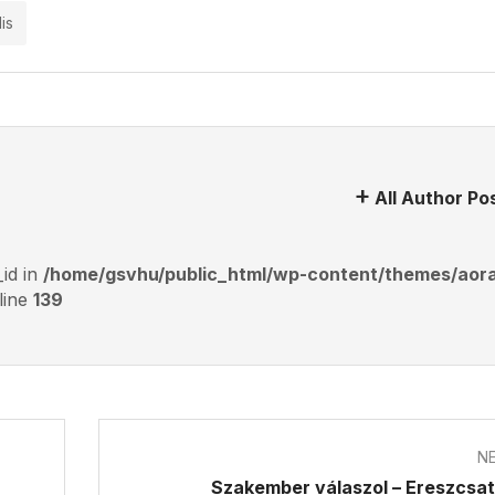
is
All Author Po
_id in
/home/gsvhu/public_html/wp-content/themes/aor
line
139
N
Szakember válaszol – Ereszcsa