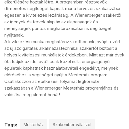
elkerülésére hoztak létre. A programban résztvevők
díjmenetes segítséget kapnak már a tervezés szakaszában
egészen a kivitelezés lezárásáig. A Wienerberger szakértői
az igények és tervek alapján az alapanyagok és
mennyiségek pontos meghatározásában is segítséget
nyújtanak.
A kivitelezési munka meghatározza otthonunk jövőjét ezért
az új szolgáltatás alkalmazástechnikai szakértőt biztosít a
helyes kivitelezési munkálatok érdekében. Mint azt már évek
óta tudjuk az idei évtől csak közel nulla energiaigényű
épületek kaphatnak használatbavételi engedélyt, melynek
eléréséhez is segítséget nyújt a Mesterház program.
Csatlakozzon az építkezési folyamat legkorábbi
szakaszában a Wienerberger Mesterház programjához és
valósítsa meg álomotthonát!
Tags:
Mesterház
Szakember válaszol