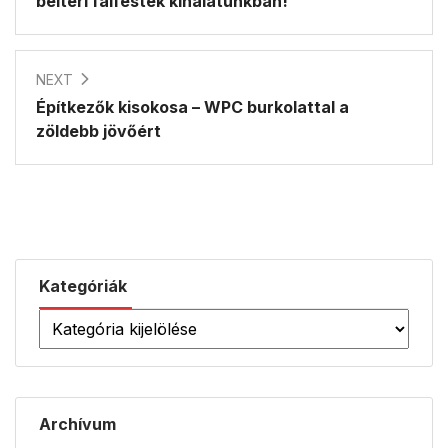
beltéri falfesték kínálatunkban!
NEXT
Építkezők kisokosa – WPC burkolattal a
zöldebb jövőért
Kategóriák
Archívum