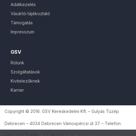
Adatkezelés
Vásárlói tájékoztató
Támogatás
Impresszum
GSV
Rólunk
Szolgáltatások
Kivitelezőknek
Karrier
Copyright © 2016. GSV Kereskedelmi Kft. – Gulyás Tüzép
Debrecen – 4034 Debrecen Vámospércsi út 37. – Telefon:
+36-52 526-666 – info@gsv.hu