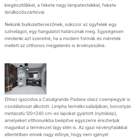
kiegészítőkkel, a fekete nagy lámpatestekkel, fekete
törülközőszárítóval.
Nekünk burkolattervezőnek, sokszor az ügyfelek egy
színvilágot, egy hangulatot határoznak meg. Egységesen
mindenki azt szeretné, ha a modern formák és méretek
mellett az otthonos megjelenés is érvényesülne.
Ehhez igazodva a Casalgrande Padana olasz csempegyár is
csodálatosat alkotott. Limpha termékcsaládjában, borostyán
mintázatú 120×240 cm-es lapokat gyártott (nyitókép),
amelyeket otthonunkba beépítve egyszerre érezhetjük
magunkat a természet lágy ölén is. Az igazi növényfalakkal
ellentétben ennek nagy előnye, hogy nem igényel