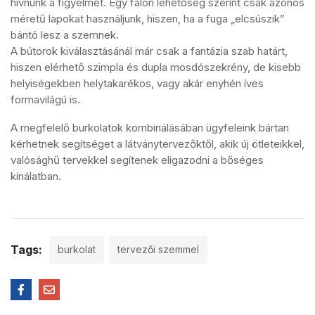
hívnunk a figyelmet. Egy falon lehetőség szerint csak azonos
méretű lapokat használjunk, hiszen, ha a fuga „elcsúszik”
bántó lesz a szemnek.
A bútorok kiválasztásánál már csak a fantázia szab határt,
hiszen elérhető szimpla és dupla mosdószekrény, de kisebb
helyiségekben helytakarékos, vagy akár enyhén íves
formavilágú is.
A megfelelő burkolatok kombinálásában ügyfeleink bártan
kérhetnek segítséget a látványtervezőktől, akik új ötleteikkel,
valósághű tervekkel segítenek eligazodni a bőséges
kínálatban.
Tags:
burkolat
tervezői szemmel