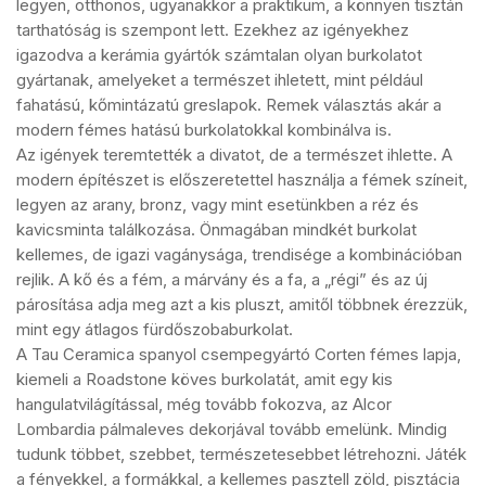
legyen, otthonos, ugyanakkor a praktikum, a könnyen tisztán
tarthatóság is szempont lett. Ezekhez az igényekhez
igazodva a kerámia gyártók számtalan olyan burkolatot
gyártanak, amelyeket a természet ihletett, mint például
fahatású, kőmintázatú greslapok. Remek választás akár a
modern fémes hatású burkolatokkal kombinálva is.
Az igények teremtették a divatot, de a természet ihlette. A
modern építészet is előszeretettel használja a fémek színeit,
legyen az arany, bronz, vagy mint esetünkben a réz és
kavicsminta találkozása. Önmagában mindkét burkolat
kellemes, de igazi vagánysága, trendisége a kombinációban
rejlik. A kő és a fém, a márvány és a fa, a „régi” és az új
párosítása adja meg azt a kis pluszt, amitől többnek érezzük,
mint egy átlagos fürdőszobaburkolat.
A Tau Ceramica spanyol csempegyártó Corten fémes lapja,
kiemeli a Roadstone köves burkolatát, amit egy kis
hangulatvilágítással, még tovább fokozva, az Alcor
Lombardia pálmaleves dekorjával tovább emelünk. Mindig
tudunk többet, szebbet, természetesebbet létrehozni. Játék
a fényekkel, a formákkal, a kellemes pasztell zöld, pisztácia