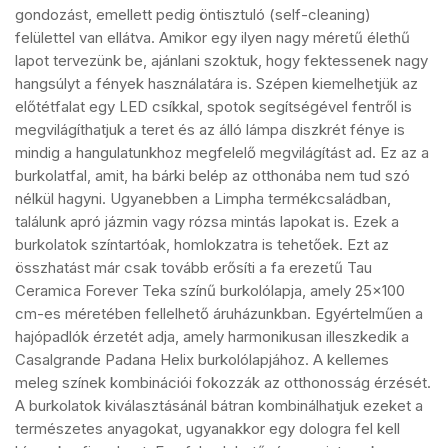
gondozást, emellett pedig öntisztuló (self-cleaning)
felülettel van ellátva. Amikor egy ilyen nagy méretű élethű
lapot tervezünk be, ajánlani szoktuk, hogy fektessenek nagy
hangsúlyt a fények használatára is. Szépen kiemelhetjük az
előtétfalat egy LED csíkkal, spotok segítségével fentről is
megvilágíthatjuk a teret és az álló lámpa diszkrét fénye is
mindig a hangulatunkhoz megfelelő megvilágítást ad. Ez az a
burkolatfal, amit, ha bárki belép az otthonába nem tud szó
nélkül hagyni. Ugyanebben a Limpha termékcsaládban,
találunk apró jázmin vagy rózsa mintás lapokat is. Ezek a
burkolatok színtartóak, homlokzatra is tehetőek. Ezt az
összhatást már csak tovább erősíti a fa erezetű Tau
Ceramica Forever Teka színű burkolólapja, amely 25×100
cm-es méretében fellelhető áruházunkban. Egyértelműen a
hajópadlók érzetét adja, amely harmonikusan illeszkedik a
Casalgrande Padana Helix burkolólapjához. A kellemes
meleg színek kombinációi fokozzák az otthonosság érzését.
A burkolatok kiválasztásánál bátran kombinálhatjuk ezeket a
természetes anyagokat, ugyanakkor egy dologra fel kell