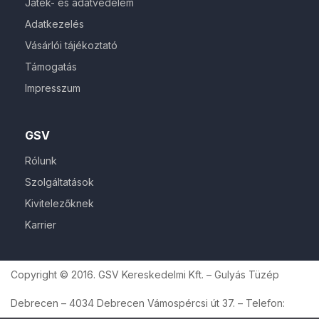
Játék- és adatvédelem
Adatkezelés
Vásárlói tájékoztató
Támogatás
Impresszum
GSV
Rólunk
Szolgáltatások
Kivitelezőknek
Karrier
Copyright © 2016. GSV Kereskedelmi Kft. – Gulyás Tüzép
Debrecen – 4034 Debrecen Vámospércsi út 37. – Telefon: