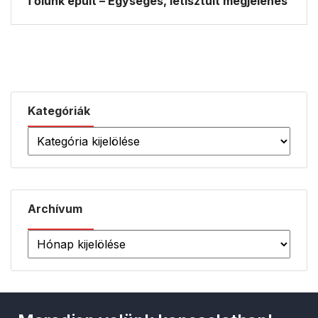
Tőlünk épült – Egységes, letisztult megjelenés
Kategóriák
Archívum