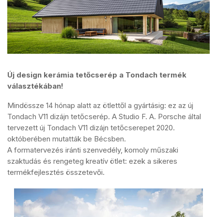
Új design kerámia tetőcserép a Tondach termék
választékában!
Mindössze 14 hónap alatt az ötlettől a gyártásig: ez az új
Tondach V11 dizájn tetőcserép. A Studio F. A. Porsche által
tervezett új Tondach V11 dizájn tetőcserepet 2020.
októberében mutatták be Bécsben.
A formatervezés iránti szenvedély, komoly műszaki
szaktudás és rengeteg kreatív ötlet: ezek a sikeres
termékfejlesztés összetevői.