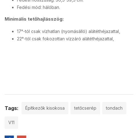
Fedési mód: hálóban.
Minimális tetőhajlásszög:
17°-tól csak vízhatlan (nyomásálló) alátéthéjazattal,
22°-tól csak fokozottan vízzáró alátéthéjazattal,
Tags:
Építkezők kisokosa
tetőcserép
tondach
V11