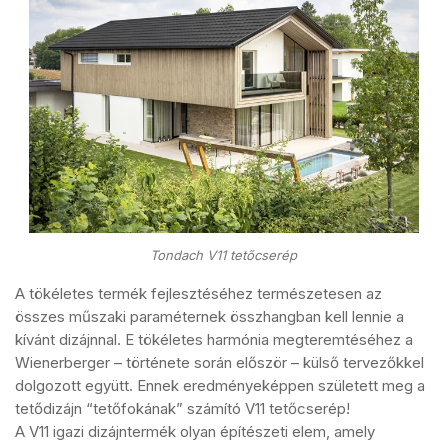
Tondach V11 tetőcserép
A tökéletes termék fejlesztéséhez természetesen az
összes műszaki paraméternek összhangban kell lennie a
kívánt dizájnnal. E tökéletes harmónia megteremtéséhez a
Wienerberger – története során először – külső tervezőkkel
dolgozott együtt. Ennek eredményeképpen született meg a
tetődizájn “tetőfokának” számító V11 tetőcserép!
A V11 igazi dizájntermék olyan építészeti elem, amely