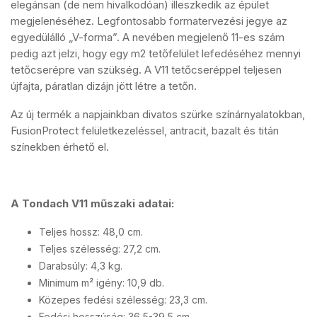
elegánsan (de nem hivalkodóan) illeszkedik az épület
megjelenéséhez. Legfontosabb formatervezési jegye az
egyedülálló „V-forma”. A nevében megjelenő 11-es szám
pedig azt jelzi, hogy egy m2 tetőfelület lefedéséhez mennyi
tetőcserépre van szükség. A V11 tetőcseréppel teljesen
újfajta, páratlan dizájn jött létre a tetőn.
Az új termék a napjainkban divatos szürke színárnyalatokban,
FusionProtect felületkezeléssel, antracit, bazalt és titán
színekben érhető el.
A Tondach V11 műszaki adatai:
Teljes hossz: 48,0 cm.
Teljes szélesség: 27,2 cm.
Darabsúly: 4,3 kg.
Minimum m² igény: 10,9 db.
Közepes fedési szélesség: 23,3 cm.
Fedési hosszúság: 36,5-39,5 cm.