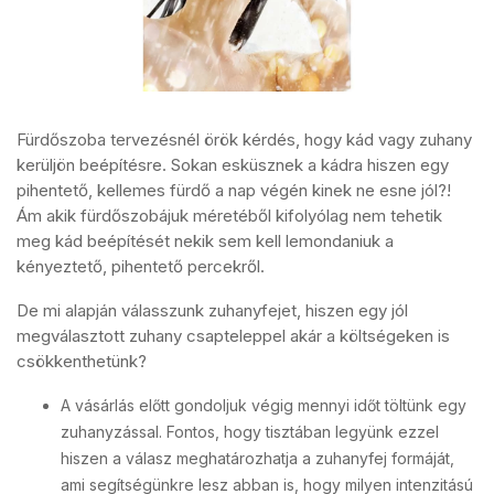
Fürdőszoba tervezésnél örök kérdés, hogy kád vagy zuhany
kerüljön beépítésre. Sokan esküsznek a kádra hiszen egy
pihentető, kellemes fürdő a nap végén kinek ne esne jól?!
Ám akik fürdőszobájuk méretéből kifolyólag nem tehetik
meg kád beépítését nekik sem kell lemondaniuk a
kényeztető, pihentető percekről.
De mi alapján válasszunk zuhanyfejet, hiszen egy jól
megválasztott zuhany csapteleppel akár a költségeken is
csökkenthetünk?
A vásárlás előtt gondoljuk végig mennyi időt töltünk egy
zuhanyzással. Fontos, hogy tisztában legyünk ezzel
hiszen a válasz meghatározhatja a zuhanyfej formáját,
ami segítségünkre lesz abban is, hogy milyen intenzitású