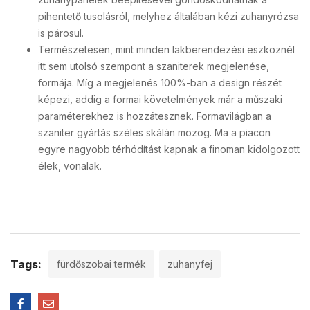
pihentető tusolásról, melyhez általában kézi zuhanyrózsa
is párosul.
Természetesen, mint minden lakberendezési eszköznél
itt sem utolsó szempont a szaniterek megjelenése,
formája. Míg a megjelenés 100%-ban a design részét
képezi, addig a formai követelmények már a műszaki
paraméterekhez is hozzátesznek. Formavilágban a
szaniter gyártás széles skálán mozog. Ma a piacon
egyre nagyobb térhódítást kapnak a finoman kidolgozott
élek, vonalak.
Tags:
fürdőszobai termék
zuhanyfej