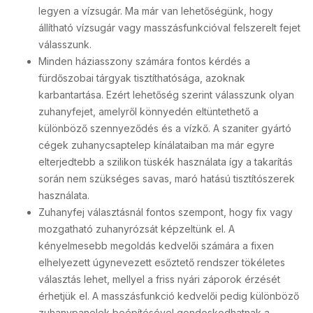
legyen a vízsugár. Ma már van lehetőségünk, hogy
állítható vízsugár vagy masszásfunkcióval felszerelt fejet
válasszunk.
Minden háziasszony számára fontos kérdés a
fürdőszobai tárgyak tisztíthatósága, azoknak
karbantartása. Ezért lehetőség szerint válasszunk olyan
zuhany­fejet, amelyről könnyedén eltüntethető a
különböző szennyeződés és a vízkő. A szaniter gyártó
cégek zuhanycsaptelep kínálataiban ma már egyre
elterjedtebb a szilikon tüskék használata így a takarítás
során nem szükséges savas, maró hatású tisztítószerek
használata.
Zuhanyfej választásnál fontos szempont, hogy fix vagy
mozgatható zuhany­rózsát képzeltünk el. A
kényelmesebb megoldás kedvelői számára a fixen
elhelyezett úgynevezett esőztető rendszer tökéletes
választás lehet, mellyel a friss nyári záporok érzését
érhetjük el. A masszásfunkció kedvelői pedig különböző
zuhanypanelek beépítésével gondoskodhatnak a