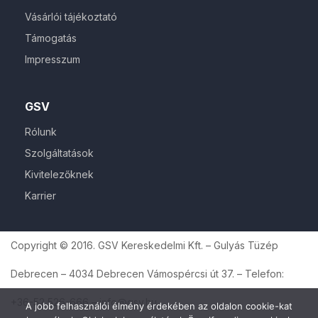
Vásárlói tájékoztató
Támogatás
Impresszum
GSV
Rólunk
Szolgáltatások
Kivitelezőknek
Karrier
Copyright © 2016. GSV Kereskedelmi Kft. – Gulyás Tüzép
Debrecen – 4034 Debrecen Vámospércsi út 37. – Telefon:
+36-52 526-666 – info@gsv.hu
A jobb felhasználói élmény érdekében az oldalon cookie-kat