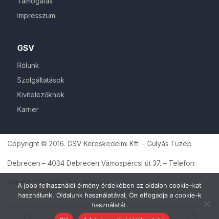
Támogatás
Impresszum
GSV
Rólunk
Szolgáltatások
Kivitelezőknek
Karrier
Copyright © 2016. GSV Kereskedelmi Kft. – Gulyás Tüzép
Debrecen – 4034 Debrecen Vámospércsi út 37. – Telefon:
+36-52 526-666 – info@gsv.hu
A jobb felhasználói élmény érdekében az oldalon cookie-kat
használunk. Oldalunk használatával, Ön elfogadja a cookie-k
használatát.