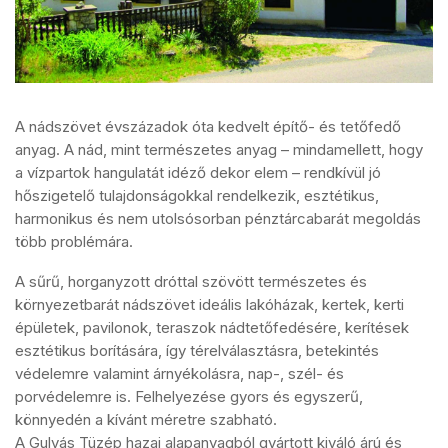
A nádszövet évszázadok óta kedvelt építő- és tetőfedő
anyag. A nád, mint természetes anyag – mindamellett, hogy
a vízpartok hangulatát idéző dekor elem – rendkívül jó
hőszigetelő tulajdonságokkal rendelkezik, esztétikus,
harmonikus és nem utolsósorban pénztárcabarát megoldás
több problémára.
A sűrű, horganyzott dróttal szövött természetes és
környezetbarát nádszövet ideális lakóházak, kertek, kerti
épületek, pavilonok, teraszok nádtetőfedésére, kerítések
esztétikus borítására, így térelválasztásra, betekintés
védelemre valamint árnyékolásra, nap-, szél- és
porvédelemre is. Felhelyezése gyors és egyszerű,
könnyedén a kívánt méretre szabható.
A Gulyás Tüzép hazai alapanyagból gyártott kiváló árú és