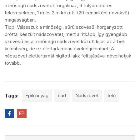
minőségű nádszövetet forgalmaz, 6 folyóméteres
tekercsekben, 1 m és 2 m közötti (20 centinként növekvő)
magasságban.
Tipp: Válasszuk a minőségi, sűrű szövésű, horganyzott
dróttal készült nádszövetet, mert a ritkább, így gyengébb
szövésű és a minőségű nádszövet között kicsi az árbeli
különbség, de ez élettartamban éveket jelenthet! A
nádszövet élettartamát hígított lakk felfújásával növelhetjük
tovább.
Tags:
Építőanyag
nád
Nádszövet
tető