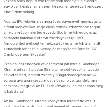
közben ömlő trópusi eső rohamának meddig tud ellenállni
egy olyan héjalás, amely nem hézagmentesen zárt rendszert
alkot? Nem sokáig.
Nos, az IKO felgyűrte az ingujját és egyesével megvizsgálta
a fenti problémákat, majd olyan termék szintézisébe fogott,
amely a világon jelenleg egyedülálló. Ismertük eddig is az
öntapadó hátoldallal ellátott zsindelyeket (pl. IKO
Armourshiled méhsejt termékcsalád) és ismertük a laminált
zsindelyek robosztus, vastag és megbízható formáit (IKO
Cambridge termékcsalád).
Ezen csúcszsindelyek ötvözeteként jött létre a Cambridge
Xtreme teljes hátoldalán SBS bitumenből készült öntapadó
sávval ellátott, laminált zsindely. Világújdonságként az IKO
európai gyárában készül most először olyan zsindely, ami
nem csak megfelel az EU szabványainak, de masszívan meg
is haladja azt.
Az IKO Cambridge Xtreme könnyedén teljesítette az EU
szabvány támasztotta követelményeket, amihez hasonló