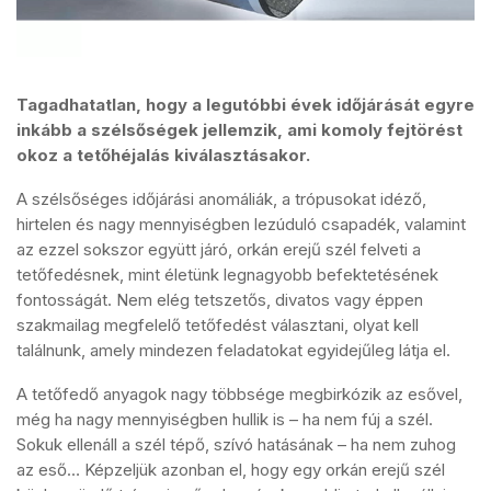
Tagadhatatlan, hogy a legutóbbi évek időjárását egyre
inkább a szélsőségek jellemzik, ami komoly fejtörést
okoz a tetőhéjalás kiválasztásakor.
A szélsőséges időjárási anomáliák, a trópusokat idéző,
hirtelen és nagy mennyiségben lezúduló csapadék, valamint
az ezzel sokszor együtt járó, orkán erejű szél felveti a
tetőfedésnek, mint életünk legnagyobb befektetésének
fontosságát. Nem elég tetszetős, divatos vagy éppen
szakmailag megfelelő tetőfedést választani, olyat kell
találnunk, amely mindezen feladatokat egyidejűleg látja el.
A tetőfedő anyagok nagy többsége megbirkózik az esővel,
még ha nagy mennyiségben hullik is – ha nem fúj a szél.
Sokuk ellenáll a szél tépő, szívó hatásának – ha nem zuhog
az eső… Képzeljük azonban el, hogy egy orkán erejű szél