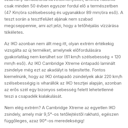
csak minden 50 évben egyszer fordul elő a természetben
(47 Km/óra szélsebesség és ugyanakkor 89 mm/óra eső). A
teszt során a tesztfelület aljának nem szabad
megcseppennie, ami azt jelzi, hogy a tetőhéjalás vízzárása
tökéletes.
Az IKO azonban nem állt meg itt, olyan extrém értékekig
vizsgálta az új terméket, amelynek előfordulására
gyakorlatilag nem kerülhet sor (61 km/h szélsebesség + 120
mm/h eső). Az IKO Cambridge Xtreme öntapadó laminált
zsindelye még ezt az akadályt is teljesítette. Fontos
kiemelnünk, hogy az IKO öntapadó zsindelyek akár 220 km/h
szélsebességig is viharállók az IKO tesztjei alapján, azonban
az erős szél egy bizonyos sebesség felett lehetetlenné
teszi a csapadék kialakulását.
Nem elég extrém? A Cambridge Xtreme az egyetlen IKO
zsindely, amely már 9,5°-os tetőlejtéstől rakható, egészen
függőleges, azaz 90°-os meredekségig!