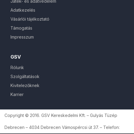
Játék- és adatvédelem
Adatkezelés
Vásárlói tájékoztató
Támogatás
Impresszum
GSV
Rólunk
Szolgáltatások
Kivitelezőknek
Karrier
Copyright © 2016. GSV Kereskedelmi Kft. – Gulyás Tüzép
Debrecen – 4034 Debrecen Vámospércsi út 37. – Telefon: