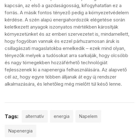
kapcsán, az első a gazdaságosság, kifogyhatatlan ez a
forrás. A másik fontos tényező pedig a környezetvédelem
kérdése. A szén alapú energiahordozók elégetése során
keletkezett anyagok iszonyatos mértékben károsítják
környezetünket és az emberi szervezetet is, mindamellett,
hogy fogyóban vannak és ezzel párhuzamosan áruk is
csillagászati magaslatokba emelkedik – ezek mind olyan,
tényezők melyek a tudósokat arra sarkalják, hogy olcsóbb
és nagy tömegekben hozzáférhető technológiát
fejlesszenek ki a napenergia felhasználására. Az alapvető
cél az, hogy egyre többen álljanak át egy új rendszer
alkalmazására, és lehetőleg még mielőtt túl késő lenne.
Tags:
alternatív
energia
Napelem
Napenergia