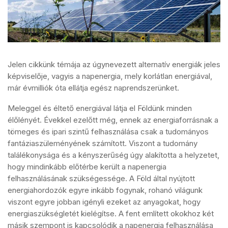
Jelen cikkünk témája az úgynevezett alternatív energiák jeles
képviselője, vagyis a napenergia, mely korlátlan energiával,
már évmilliók óta ellátja egész naprendszerünket.
Meleggel és éltető energiával látja el Földünk minden
élőlényét. Évekkel ezelőtt még, ennek az energiaforrásnak a
tömeges és ipari szintű felhasználása csak a tudományos
fantáziaszüleményének számított. Viszont a tudomány
találékonysága és a kényszerűség úgy alakította a helyzetet,
hogy mindinkább előtérbe került a napenergia
felhasználásának szükségessége. A Föld által nyújtott
energiahordozók egyre inkább fogynak, rohanó világunk
viszont egyre jobban igényli ezeket az anyagokat, hogy
energiaszükségletét kielégítse. A fent említett okokhoz két
másik szempont is kapcsolódik a napenergia felhasználása