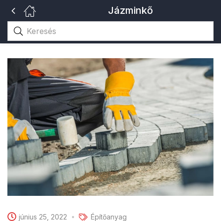
Jázminkő
június 25, 2022
Építőanyag