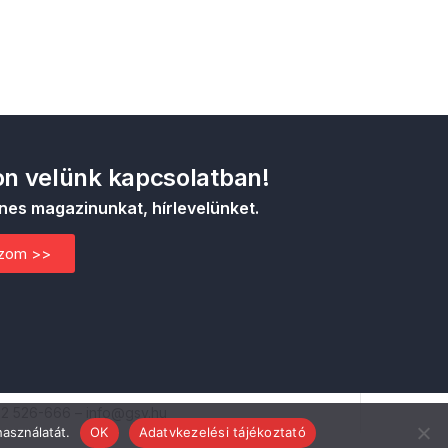
n velünk kapcsolatban!
nes magazinunkat, hírlevelünket.
ozom >>
52 526-666 – info@gsv.hu
használatát.
OK
Adatvkezelési tájékoztató