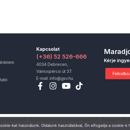
Kapcsolat
Maradjo
(+36) 52 526-666
Kérje ingye
védelem
4034 Debrecen,
Vámospércsi út 37.
Feliratk
E-mail: info@gsv.hu
tató
zép Debrecen – 4034 Debrecen Vámospércsi út 37. – Telefon: +36-
ookie-kat használunk. Oldalunk használatával, Ön elfogadja a cookie-k 