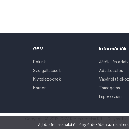
GSV
Információk
Rólunk
Játék- és adat
Szolgáltatások
Adatkezelés
Kivitelezőknek
Vásárlói tájékoz
Karrier
Támogatás
Impresszum
Copyright © 2016. GSV Kereskedelmi Kft. – Gulyás Tü
A jobb felhasználói élmény érdekében az oldalon c