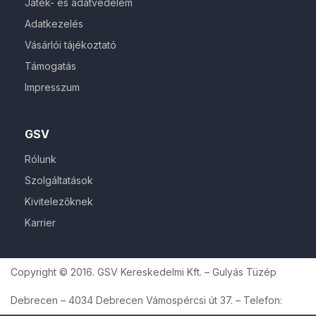
Játék- és adatvédelem
Adatkezelés
Vásárlói tájékoztató
Támogatás
Impresszum
GSV
Rólunk
Szolgáltatások
Kivitelezőknek
Karrier
Copyright © 2016. GSV Kereskedelmi Kft. – Gulyás Tüzép
Debrecen – 4034 Debrecen Vámospércsi út 37. – Telefon: