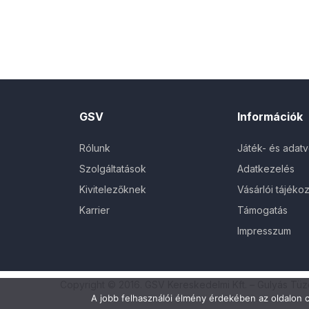
GSV
Információk
Rólunk
Játék- és adat
Szolgáltatások
Adatkezelés
Kivitelezőknek
Vásárlói tájékoz
Karrier
Támogatás
Impresszum
Copyright © 2016. GSV Kereskedelmi Kft. – Gulyás Tü
A jobb felhasználói élmény érdekében az oldalon c