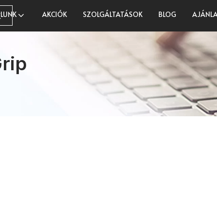
LUNK
AKCIÓK
SZOLGÁLTATÁSOK
BLOG
AJÁNLA
K
rip