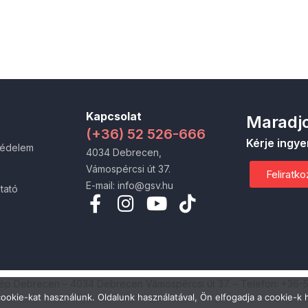
Kapcsolat
Maradjo
(+36) 52 526-666
Kérje ingye
védelem
4034 Debrecen,
Vámospércsi út 37.
Feliratk
E-mail: info@gsv.hu
tató
zép Debrecen – 4034 Debrecen Vámospércsi út 37. – Telefon: +36-
ookie-kat használunk. Oldalunk használatával, Ön elfogadja a cookie-k 