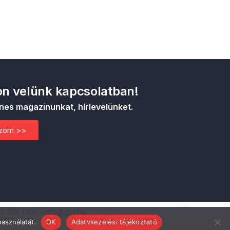
n velünk kapcsolatban!
nes magazinunkat, hírlevelünket.
ozom >>
52 526-666 – info@gsv.hu
használatát.
OK
Adatvkezelési tájékoztató