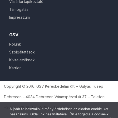
Vásárlói tájékoztató
Támogatás
Impresszum
GSV
Rólunk
Szolgáltatások
Kivitelezőknek
Karrier
Copyright © 2016. GSV Kereskedelmi Kft. – Gulyás Tüzép
Debrecen – 4034 Debrecen Vámospércsi út 37. – Telefon:
+36-52 526-666 – info@gsv.hu
A jobb felhasználói élmény érdekében az oldalon cookie-kat
használunk. Oldalunk használatával, Ön elfogadja a cookie-k