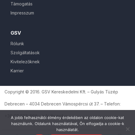
Támogatás
Impresszum
GSV
Rólunk
Szolgáltatások
Kivitelezőknek
Karrier
Copyright © 2016. GSV Kereskedelmi Kft. – Gulyás Tüzép
Debrecen – 4034 Debrecen Vámospércsi út 37. – Telefon:
+36-52 526-666 – info@gsv.hu
A jobb felhasználói élmény érdekében az oldalon cookie-kat
használunk. Oldalunk használatával, Ön elfogadja a cookie-k
használatát.