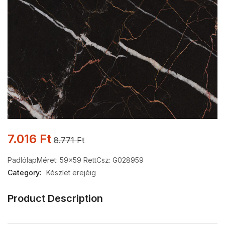
7.016
Ft
8.771
Ft
Padlólap
Méret: 59×59 Rett
Csz: G028959
Category:
Készlet erejéig
Product Description