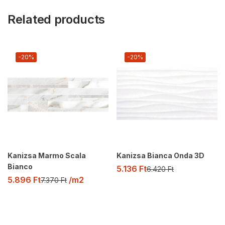
Related products
-20%
-20%
Kanizsa Marmo Scala
Kanizsa Bianca Onda 3D
Bianco
5.136
Ft
6.420
Ft
5.896
Ft
/m2
7.370
Ft