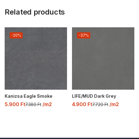
Related products
-20%
-37%
Kanizsa Eagle Smoke
LIFE/MUD Dark Grey
5.900
Ft
/m2
4.900
Ft
/m2
7.380
Ft
7.720
Ft