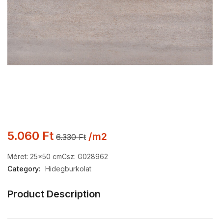
5.060
Ft
/m2
6.330
Ft
Méret: 25×50 cm
Csz: G028962
Category:
Hidegburkolat
Product Description