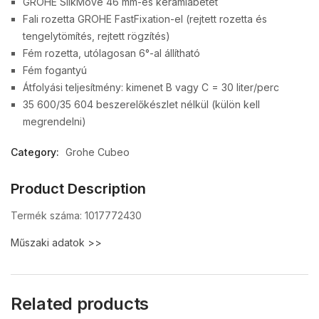
GROHE SilkMove 46 mm-es kerámiabetét
Fali rozetta GROHE FastFixation-el (rejtett rozetta és
tengelytömítés, rejtett rögzítés)
Fém rozetta, utólagosan 6°-al állítható
Fém fogantyú
Átfolyási teljesítmény: kimenet B vagy C = 30 liter/perc
35 600/35 604 beszerelőkészlet nélkül (külön kell
megrendelni)
Category:
Grohe Cubeo
Product Description
Termék száma: 1017772430
Műszaki adatok >>
Related products