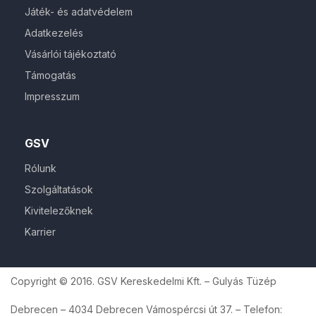
Játék- és adatvédelem
Adatkezelés
Vásárlói tájékoztató
Támogatás
Impresszum
GSV
Rólunk
Szolgáltatások
Kivitelezőknek
Karrier
Copyright © 2016. GSV Kereskedelmi Kft. – Gulyás Tüzép
Debrecen – 4034 Debrecen Vámospércsi út 37. – Telefon: