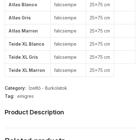
Atlas Blanco
falicsempe
25×75 cm
Atlas Gris
falicsempe
25×75 cm
Atlas Marron
falicsempe
25×75 cm
Teide XL Blanco
falicsempe
25×75 cm
Teide XL Gris
falicsempe
25×75 cm
Teide XL Marron
falicsempe
25×75 cm
Category:
Ízelítő - Burkolatok
Tag:
emigres
Product Description