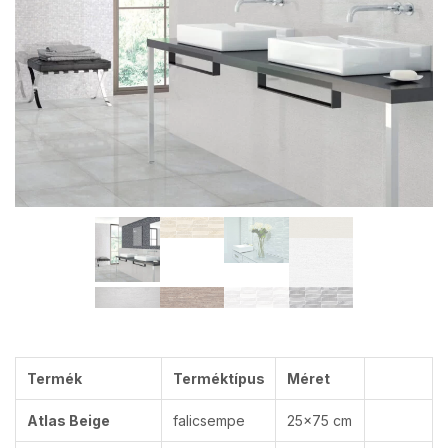
Termék
Terméktípus
Méret
Atlas Beige
falicsempe
25×75 cm