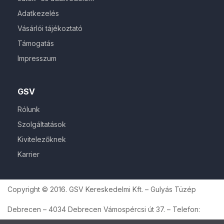
Adatkezelés
Vásárlói tájékoztató
Támogatás
Impresszum
GSV
Rólunk
Szolgáltatások
Kivitelezőknek
Karrier
Copyright © 2016. GSV Kereskedelmi Kft. – Gulyás Tüzép
Debrecen – 4034 Debrecen Vámospércsi út 37. – Telefon: