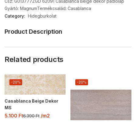
Csz: G013777
ZGD 62091 Casablanca Beige dekor padlólap
Gyártó: Magnum
Termékcsalád: Casablanca
Category:
Hidegburkolat
Product Description
Related products
-20%
-20%
Casablanca Beige Dekor
MS
5.100
Ft
/m2
6.390
Ft