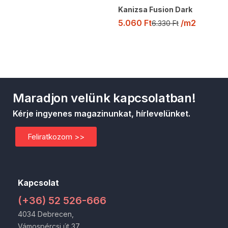
Kanizsa Fusion Dark
5.060
Ft
/m2
6.330
Ft
Maradjon velünk kapcsolatban!
Kérje ingyenes magazinunkat, hírlevelünket.
Feliratkozom >>
Kapcsolat
(+36) 52 526-666
4034 Debrecen,
Vámospércsi út 37.