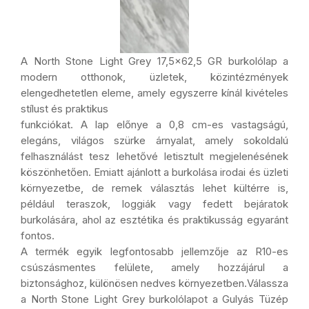
A North Stone Light Grey 17,5×62,5 GR burkolólap a
modern otthonok, üzletek, közintézmények
elengedhetetlen eleme, amely egyszerre kínál kivételes
stílust és praktikus
funkciókat. A lap előnye a 0,8 cm-es vastagságú,
elegáns, világos szürke árnyalat, amely sokoldalú
felhasználást tesz lehetővé letisztult megjelenésének
köszönhetően. Emiatt ajánlott a burkolása irodai és üzleti
környezetbe, de remek választás lehet kültérre is,
például teraszok, loggiák vagy fedett bejáratok
burkolására, ahol az esztétika és praktikusság egyaránt
fontos.
A termék egyik legfontosabb jellemzője az R10-es
csúszásmentes felülete, amely hozzájárul a
biztonsághoz, különösen nedves környezetben.Válassza
a North Stone Light Grey burkolólapot a Gulyás Tüzép