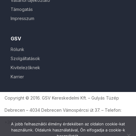
Vásárlói tájékoztató
Támogatás
Impresszum
GSV
Rólunk
Szolgáltatások
Kivitelezőknek
Karrier
Copyright © 2016. GSV Kereskedelmi Kft. – Gulyás Tüzép
Debrecen – 4034 Debrecen Vámospércsi út 37. – Telefon:
+36-52 526-666 – info@gsv.hu
A jobb felhasználói élmény érdekében az oldalon cookie-kat
használunk. Oldalunk használatával, Ön elfogadja a cookie-k