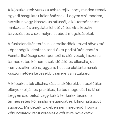
A kőburkolatok varázsa abban rejlik, hogy minden térnek
egyedi hangulatot kölcsönöznek. Legyen szó modern,
rusztikus vagy klasszikus stílusról, a kő természetes
mintázatai és árnyalatai lehetővé teszik a kreatív
tervezést és a személyre szabott megoldásokat.
A funkcionalitás terén is kiemelkedőek, mivel hővezető
képességük ideálissá teszi őket padlófűtés esetén.
Fenntarthatósági szempontból is előnyösek, hiszen a
természetes kő nem csak időtálló és ellenálló, de
környezetkímélő is, ugyanis hosszú élettartamának
köszönhetően kevesebb cserére van szükség.
A kőburkolatok alkalmazása a lakóterekben esztétikai
előnyökkel jár, és praktikus, tartós megoldást is kínál.
Legyen szó belső vagy külső tér kialakításáról, a
természetes kő mindig eleganciát és kifinomultságot
sugároz. Mindezek tükrében nem meglepő, hogy a
kőburkolatok iránti kereslet évről évre növekszik,