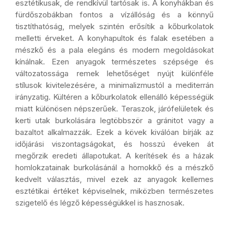
esztétikusak, de rendkívül tartósak is. A konyhákban és
fürdőszobákban fontos a vízállóság és a könnyű
tisztíthatóság, melyek szintén erősítik a kőburkolatok
melletti érveket. A konyhapultok és falak esetében a
mészkő és a pala elegáns és modern megoldásokat
kínálnak. Ezen anyagok természetes szépsége és
változatossága remek lehetőséget nyújt különféle
stílusok kivitelezésére, a minimalizmustól a mediterrán
irányzatig. Kültéren a kőburkolatok ellenálló képességük
miatt különösen népszerűek. Teraszok, járófelületek és
kerti utak burkolására legtöbbször a gránitot vagy a
bazaltot alkalmazzák. Ezek a kövek kiválóan bírják az
időjárási viszontagságokat, és hosszú éveken át
megőrzik eredeti állapotukat. A kerítések és a házak
homlokzatainak burkolásánál a homokkő és a mészkő
kedvelt választás, mivel ezek az anyagok kellemes
esztétikai értéket képviselnek, miközben természetes
szigetelő és légző képességükkel is hasznosak.