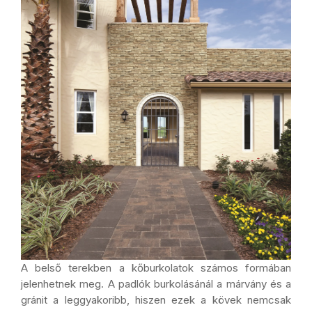
A belső terekben a kőburkolatok számos formában
jelenhetnek meg. A padlók burkolásánál a márvány és a
gránit a leggyakoribb, hiszen ezek a kövek nemcsak