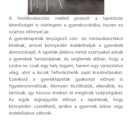
A festékválasztás mellett javasolt a tapétázás
lehetőségét is mérlegelni a gyerekszobába, hiszen ez
számos előnnyel jár.
A gyerektapéták lenyűgöző szín- és mintaválasztékot
kínálnak, amivel könnyedén kialakíthatjuk a gyerekek
álomszobáját. A tapéták játékos mintái szárnyakat adnak
a gyerekek fantáziájának, és segítenek abban, hogy a
szoba ne csak egy hely legyen, hanem egy varázslatos
világ, ahol a kicsik felfedezhetik saját kreativitásukat.
Ezenkívül a gyerektapéták gyakorlati előnyei is
figyelemreméltóak. Könnyen tisztíthatók, ellenállók, és
tartósak, így hosszú éveken át megőrzik szépségüket.
Az egyik legnagyobb előnye a tapétának, hogy
könnyedén cserélhető, amikor a gyermek ízlése vagy
érdeklődése változik.