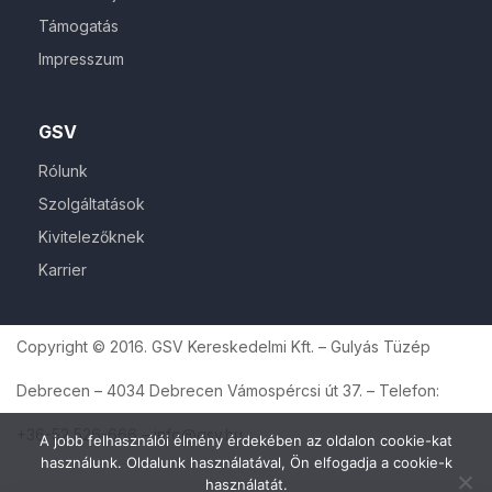
Támogatás
Impresszum
GSV
Rólunk
Szolgáltatások
Kivitelezőknek
Karrier
Copyright © 2016. GSV Kereskedelmi Kft. – Gulyás Tüzép
Debrecen – 4034 Debrecen Vámospércsi út 37. – Telefon:
+36-52 526-666 – info@gsv.hu
A jobb felhasználói élmény érdekében az oldalon cookie-kat
használunk. Oldalunk használatával, Ön elfogadja a cookie-k
használatát.