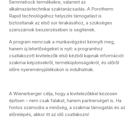
Semmelrock termékekre, valamint az
alkalmazástechnikai szaktanácsadás. A Porotherm
Rapid technológiához helyszíni támogatást is
biztosítanak az első sor lerakásához, a szükséges
szerszámok beszerzésében is segítenek.
A program nemcsak a munkavégzést könnyíti meg,
hanem új lehetőségeket is nyit: a programhoz
csatlakozott kivitelezők első kézből kapnak információt
szakmai képzésekről, termékújdonságokról, és időről
időre nyereményjátékokon is indulhatnak.
A Wienerberger célja, hogy a kivitelezőkkel közösen
építsen – nem csak falakat, hanem partnerséget is. Ha
fontos számodra a minőség, a szakmai támogatás és az
előrelépés, akkor itt az idő csatlakozni!