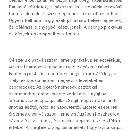
például erős zárak és biztonsági üveg alkalmazásával.
Bár apró részletek, a házszám és a névtábla rendkívül
fontos elemek, hiszen segítenek azonosítani otthont.
Ügyelni kell arra, hogy ezek jól látható helyen legyenek,
és időjárásálló anyagból készüljenek. A csengő praktikus
és kényelmi szempontból is fontos.
Célszerű olyat választani, amely praktikus és esztétikus,
valamint harmonizál a bejárati ajtó és ház stílusával.
Fontos a postaláda esetében, hogy időjárásálló legyen,
melynek köszönhetően megvédi a leveleket és
csomagokat. Az előtető nemcsak esztétikai
szempontból fontos, hanem védelmet is nyújt az
időjárás viszontagságai ellen. Segít megóvni a bejárati
ajtót az esőtől, hótól és napsütéstől. Előtető esetében
érdemes olyar választani, amely stílusában illeszkedik a
házhoz és az ajtóhoz, és növeli a bejárati rész esztétikai
értékét. A megfelelő világítás amellett, hogy biztonságot