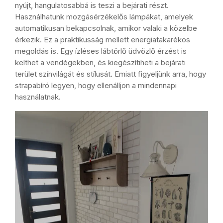
nyújt, hangulatosabbá is teszi a bejárati részt.
Használhatunk mozgásérzékelős lámpákat, amelyek
automatikusan bekapcsolnak, amikor valaki a közelbe
érkezik. Ez a praktikusság mellett energiatakarékos
megoldás is. Egy ízléses lábtörlő üdvözlő érzést is
kelthet a vendégekben, és kiegészítiheti a bejárati
terület színvilágát és stílusát. Emiatt figyeljünk arra, hogy
strapabíró legyen, hogy ellenálljon a mindennapi
használatnak.