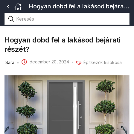
Hogyan dobd fel a lakásod bejárati részét?
Hogyan dobd fel a lakásod bejárati
részét?
december 20, 2024
Sára
Építkezők kisokosa