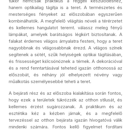
tükör nemcsak praktikus a reggeli készülődéshez,
hanem optikailag tágítja is a teret. A természetes és
mesterséges fényeket az előszobában egyszerűen
kombinálhatók. A megfelelő világítás növeli a térérzetet
és kellemes hangulatot teremt. válassz meleg fényű
lámpákat, amelyek barátságos légkört biztosítanak. A
falakat érdemes világos árnyalatra festeni, hogy a teret
nagyobbnak és világosabbnak érezd. A világos színek
segítenek a sötét, szűk helyiségek optikai tágításában,
és frissességet kölcsönöznek a térnek. A dekorációval
és a rend fenntartásával teheted igazán otthonossá az
előszobát, és néhány jól elhelyezett növény vagy
műalkotás személyesebbé teheti a teret.
A bejárati rész és az előszoba kialakítása során fontos,
hogy ezek a területek tükrözzék az otthon stílusát, és
kellemes érzést sugározzanak. A praktikum és az
esztétika kéz a kézben járnak, és a megfelelő
tervezéssel az otthon bejárata igazán hívogatóvá válik
mindenki számára. Fontos kellő figyelmet fordítani