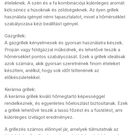
ételeknek. A szén és a fa kombinációja különleges aromát
kölcsönöz a húsoknak és zöldségeknek. Az ilyen grillek
használata igényel némi tapasztalatot, mivel a hőmérséklet
szabályozása kézi beállítást igényel.
Gázgrillek:
A gázgrillek kényelmesek és gyorsan használatra készek.
Propán vagy földgázzal működnek, és lehetővé teszik a
hőmérséklet pontos szabályozását. Ezek a grillek ideálisak
azok számára, akik gyorsan szeretnének finom ételeket
készíteni, anélkül, hogy sok időt töltenének az
előkészületekkel.
Kerámia grillek:
A kerámia grillek kiváló hőmegtartó képességgel
rendelkeznek, és egyenletes hőeloszlást biztosítanak. Ezek
a grillek lehetővé teszik a lassú főzést és a füstölést, ami
különleges ízvilágot eredményez.
A grillezés számos előnnyel jár, amelyek túlmutatnak az