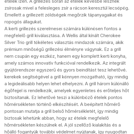
ételek ízén. A grillezés során az ételek kevésbé lesznek
zsírosak mivel a felesleges zsír a rácson keresztül lecsöpög.
Emellett a grillezett zöldségek megőrzik tápanyagaikat és
ropogós állagukat.
A kerti grillezés szerelmesei számára különösen fontos a
megfelelő grill kiválasztása. A Wellis által kínált Cherokee
Silver Trio grill tökéletes választás mindazok számára, akik
prémium minőségű grillezési élményre vágynak. Ez a grill
nem csupán egy eszköz, hanem egy komplett kerti konyha,
amely számos innovatív funkcióval rendelkezik. Az integrált
gyújtórendszer egyszerű és gyors beindítást tesz lehetővé.
kerekek segítségével a grill könnyen mozgatható, így mindig
a legideálisabb helyen lehet elhelyezni. A grill három különálló
égőfejjel is rendelkezik, amelyek egyenletes és erőteljes hőt
biztosítanak. Ez lehetővé teszi a különböző ételek pontos
hőmérsékleten történő elkészítését. A beépített hőmérő
pontosan mutatja a grill belső hőmérsékletét, így mindig
biztosak lehetünk abban, hogy az ételek megfelelő
hőmérsékleten készülnek el. A jól szellőző kialakítás és a
hőálló fogantyúk további védelmet nyújtanak, így nyugodtan