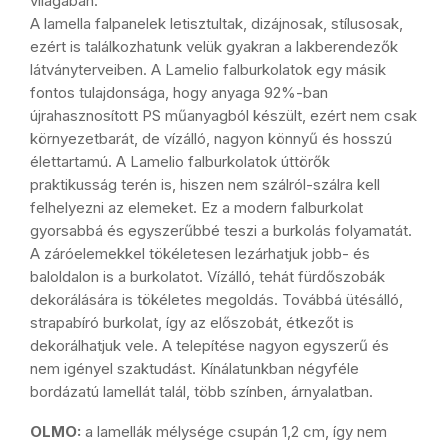
világában.
A lamella falpanelek letisztultak, dizájnosak, stílusosak,
ezért is találkozhatunk velük gyakran a lakberendezők
látványterveiben. A Lamelio falburkolatok egy másik
fontos tulajdonsága, hogy anyaga 92%-ban
újrahasznosított PS műanyagból készült, ezért nem csak
környezetbarát, de vízálló, nagyon könnyű és hosszú
élettartamú. A Lamelio falburkolatok úttörők
praktikusság terén is, hiszen nem szálról-szálra kell
felhelyezni az elemeket. Ez a modern falburkolat
gyorsabbá és egyszerűbbé teszi a burkolás folyamatát.
A záróelemekkel tökéletesen lezárhatjuk jobb- és
baloldalon is a burkolatot. Vízálló, tehát fürdőszobák
dekorálására is tökéletes megoldás. Továbbá ütésálló,
strapabíró burkolat, így az előszobát, étkezőt is
dekorálhatjuk vele. A telepítése nagyon egyszerű és
nem igényel szaktudást. Kínálatunkban négyféle
bordázatú lamellát talál, több színben, árnyalatban.
OLMO:
a lamellák mélysége c
supán 1,2 cm, így nem