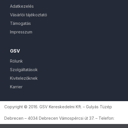
Adatkezelés
Vásárlói tájékoztató
Támogatás
Impresszum
GSV
Rólunk
Szolgáltatások
Kivitelezőknek
Karrier
Copyright © 2016. GSV Kereskedelmi Kft. – Gulyás Tüzép
Debrecen – 4034 Debrecen Vámospércsi út 37. – Telefon: