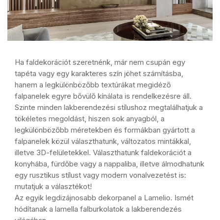
Ha faldekorációt szeretnénk, már nem csupán egy
tapéta vagy egy karakteres szín jöhet számításba,
hanem a legkülönbözőbb textúrákat megidéző
falpanelek egyre bővülő kínálata is rendelkezésre áll.
Szinte minden lakberendezési stílushoz megtalálhatjuk a
tökéletes megoldást, hiszen sok anyagból, a
legkülönbözőbb méretekben és formákban gyártott a
falpanelek közül választhatunk, változatos mintákkal,
illetve 3D-felületekkel. Választhatunk faldekorációt a
konyhába, fürdőbe vagy a nappaliba, illetve álmodhatunk
egy rusztikus stílust vagy modern vonalvezetést is:
mutatjuk a választékot!
Az egyik legdizájnosabb dekorpanel a Lamelio. Ismét
hódítanak a lamella falburkolatok a lakberendezés