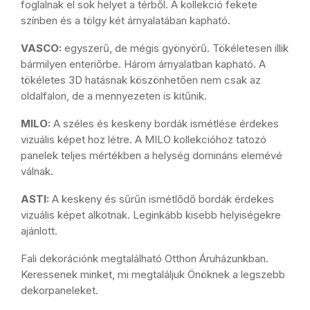
foglalnak el sok helyet a térből. A kollekció fekete
színben és a tölgy két árnyalatában kapható.
VASCO:
egyszerű, de mégis gyönyörű. Tökéletesen illik
bármilyen enteriőrbe. Három árnyalatban kapható. A
tökéletes 3D hatásnak köszönhetően nem csak az
oldalfalon, de a mennyezeten is kitűnik.
MILO:
A széles és keskeny bordák ismétlése érdekes
vizuális képet hoz létre. A MILO kollekcióhoz tatozó
panelek teljes mértékben a helység domináns elemévé
válnak.
ASTI:
A keskeny és sűrűn ismétlődő bordák érdekes
vizuális képet alkotnak. Leginkább kisebb helyiségekre
ajánlott.
Fali dekorációnk megtalálható Otthon Áruházunkban.
Keressenek minket, mi megtaláljuk Önöknek a legszebb
dekorpaneleket.