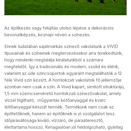
Az építkezés vagy felújítás utolsó lépése a dekorációs
bevonatképzés, köznapi néven a színezés.
Ennek tudatában sajátmárkás színező vakolatunk a VIVID
típusainak és színeinek megtervezésekor arra törekedtünk,
hogy mindenki megtalálja kínálatunkból a számára
megfelelőt. Így a tradicionális és modern, szolid és élénk,
valamint az üde színcsoportok egyaránt megtalálhatók a 12
féle Vivid szín között. A homlokzati vakolatok fő jellemzője
azonban nem csak a szín. A Vivid kapart, simított struktúrájú,
1,5 mm szemcseméretű homlokzati színezővakolat, amely
vízzel hígítható, műgyantás kötőanyaggal és kvarc
töltőanyaggal készült termék. Termékünk nem csak az
építtetőknek, hanem az építőknek is jó szolgálatot tesz.
Időjárásállósága kiváló, vízzáró, de páraáteresztő,
élettartama hosszú. Kimagaslóan jól feldolgozható, gyárilag