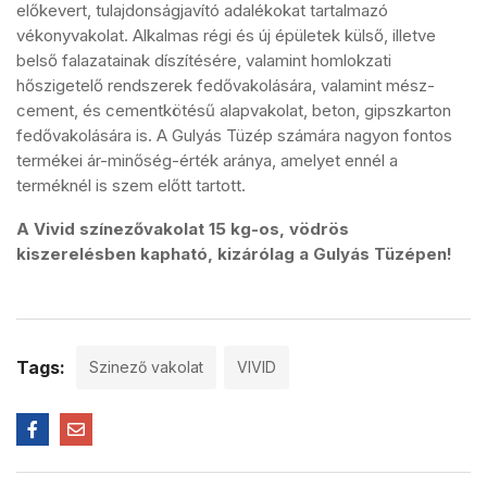
előkevert, tulajdonságjavító adalékokat tartalmazó
vékonyvakolat. Alkalmas régi és új épületek külső, illetve
belső falazatainak díszítésére, valamint homlokzati
hőszigetelő rendszerek fedővakolására, valamint mész-
cement, és cementkötésű alapvakolat, beton, gipszkarton
fedővakolására is. A Gulyás Tüzép számára nagyon fontos
termékei ár-minőség-érték aránya, amelyet ennél a
terméknél is szem előtt tartott.
A Vivid színezővakolat 15 kg-os, vödrös
kiszerelésben kapható, kizárólag a Gulyás Tüzépen!
Tags:
Szinező vakolat
VIVID